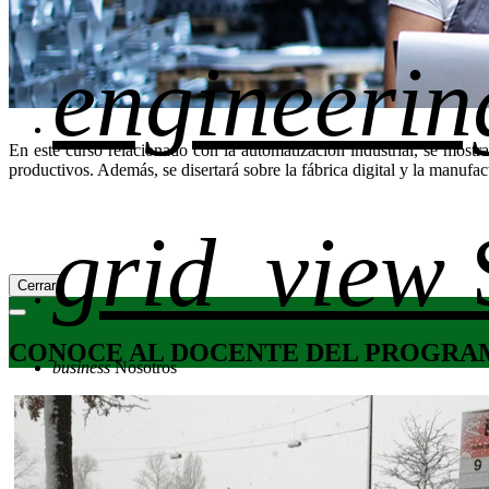
engineerin
En este curso relacionado con la automatización industrial, se mostr
productivos. Además, se disertará sobre la fábrica digital y la manufac
grid_view
Cerrar
CONOCE AL DOCENTE DEL PROGRA
business
Nosotros