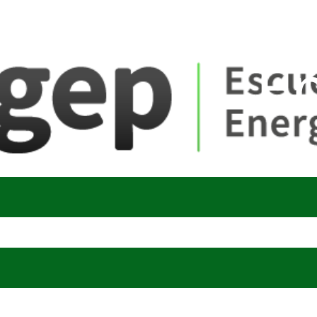
ate_fare
E