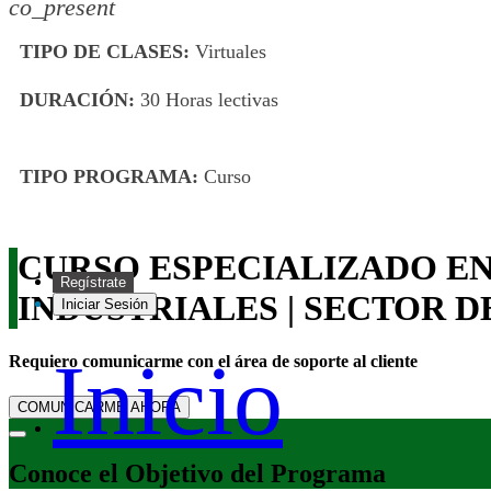
co_present
TIPO DE CLASES:
Virtuales
DURACIÓN:
30 Horas lectivas
TIPO PROGRAMA:
Curso
CURSO ESPECIALIZADO E
Regístrate
INDUSTRIALES | SECTOR 
Iniciar Sesión
Inicio
Requiero comunicarme con el área de soporte al cliente
COMUNICARME AHORA
Conoce el Objetivo del Programa