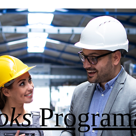
oks
Program