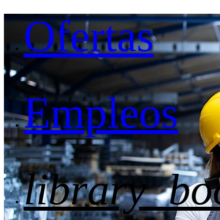
Ofertas
Empleos
library_bo