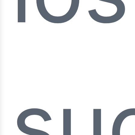
as
su