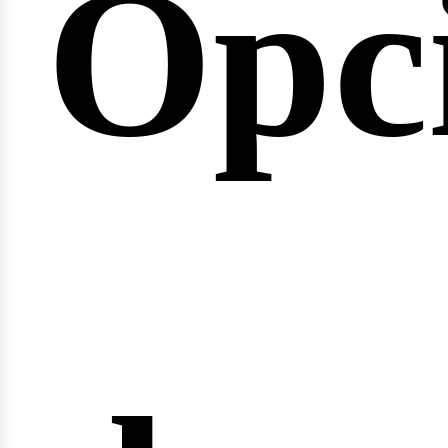
Opc
arre