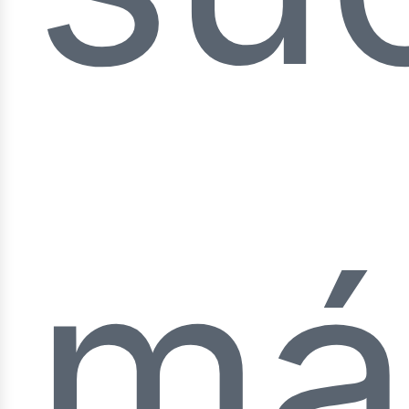
lect
má