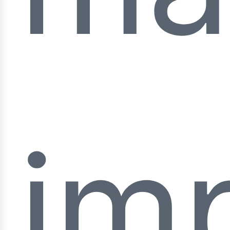
ner
im