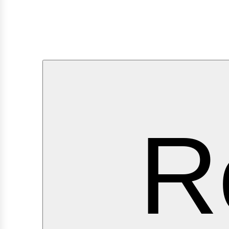
ervi
R