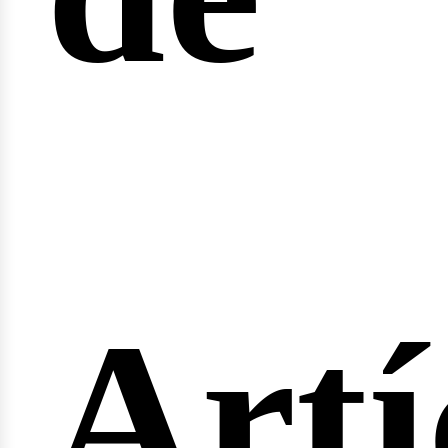
fert
Artí