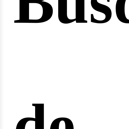
Bús
nici
de