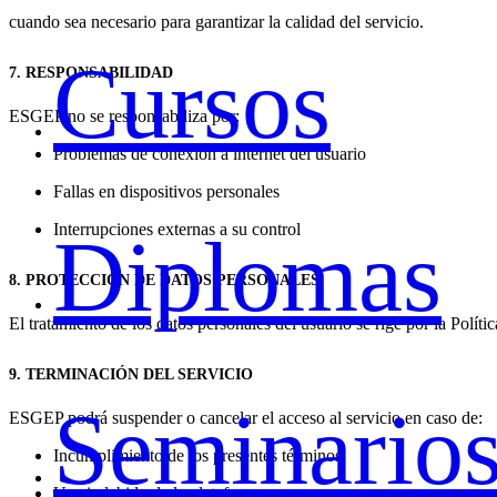
cuando sea necesario para garantizar la calidad del servicio.
Cursos
7. RESPONSABILIDAD
ESGEP no se responsabiliza por:
Problemas de conexión a internet del usuario
Fallas en dispositivos personales
Interrupciones externas a su control
Diplomas
8. PROTECCIÓN DE DATOS PERSONALES
El tratamiento de los datos personales del usuario se rige por la Polít
9. TERMINACIÓN DEL SERVICIO
Seminario
ESGEP podrá suspender o cancelar el acceso al servicio en caso de:
Incumplimiento de los presentes términos
Uso indebido de la plataforma