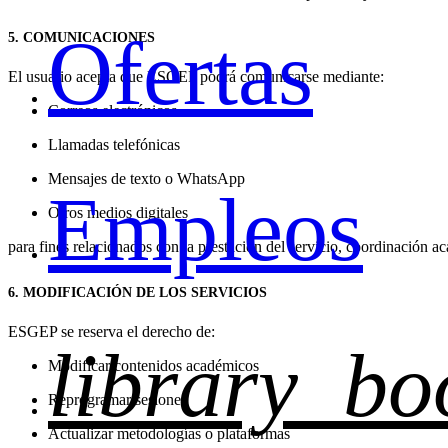
Ofertas
5. COMUNICACIONES
El usuario acepta que ESGEP podrá comunicarse mediante:
Correos electrónicos
Llamadas telefónicas
Mensajes de texto o WhatsApp
Empleos
Otros medios digitales
para fines relacionados con la prestación del servicio, coordinación ac
6. MODIFICACIÓN DE LOS SERVICIOS
ESGEP se reserva el derecho de:
library_bo
Modificar contenidos académicos
Reprogramar sesiones
Actualizar metodologías o plataformas