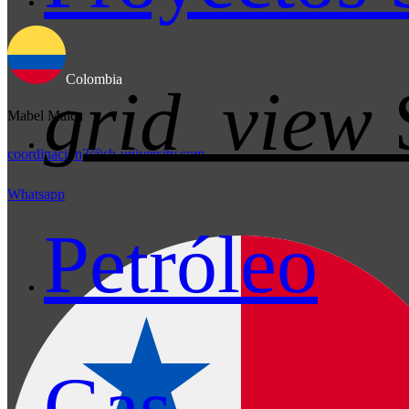
Colombia
grid_view
Mabel Malca
coordinacion3@sb-university.com
Whatsapp
Petróleo
Gas