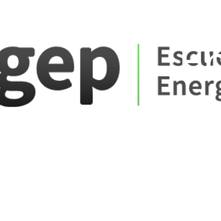
ate_fare
E