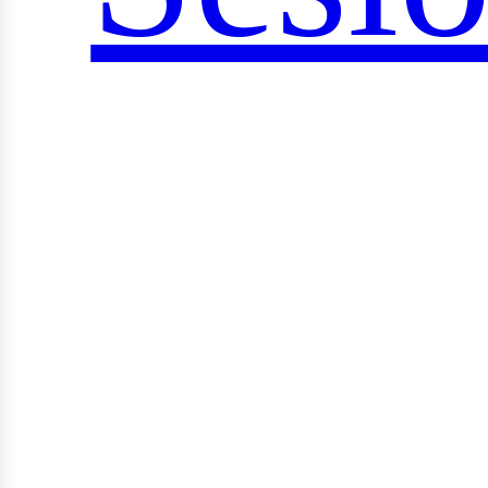
ocial
rid