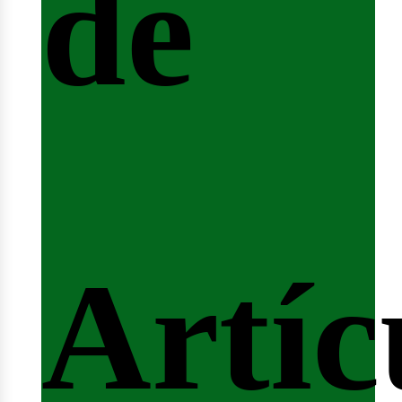
de
ferta
Artíc