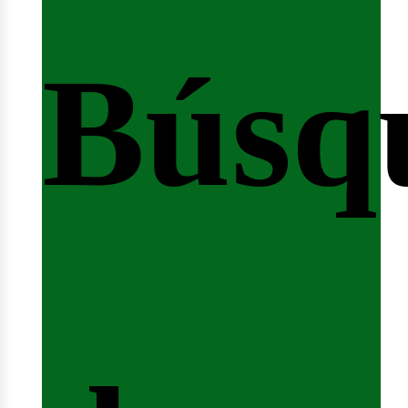
Búsq
nicio