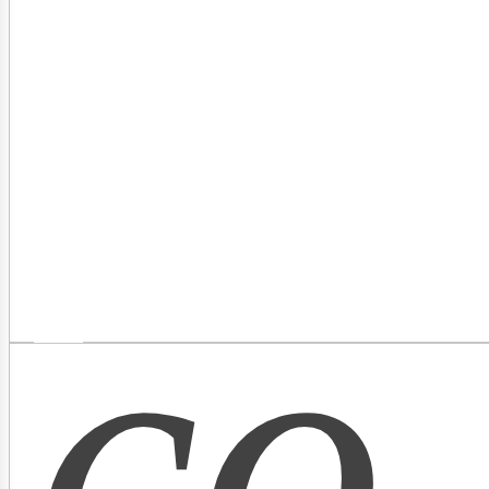
as
co