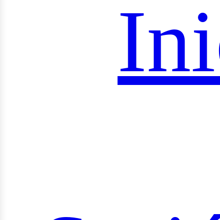
roye
Ini