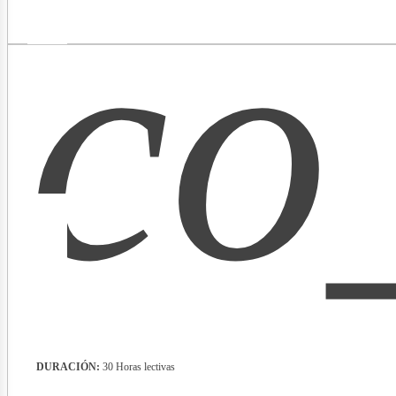
co
lectr
DURACIÓN:
30 Horas lectivas