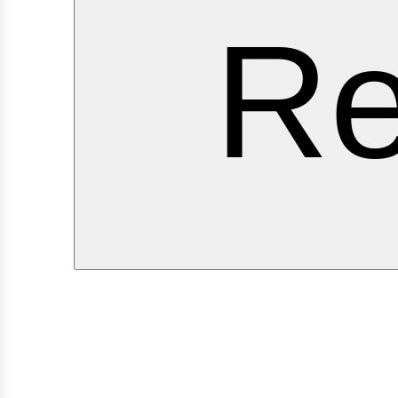
ervic
Re