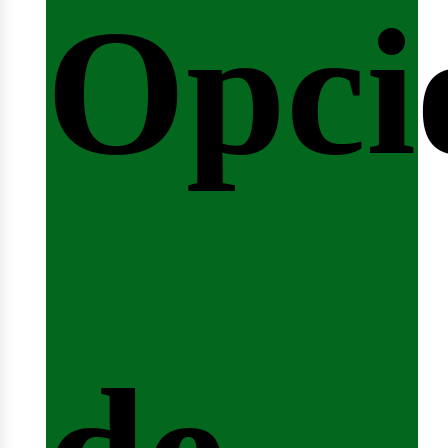
Opci
arre