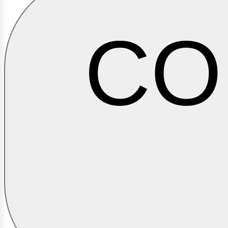
CO
ontá