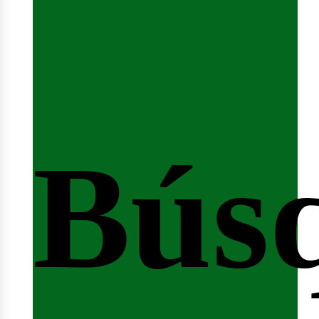
Bús
nici