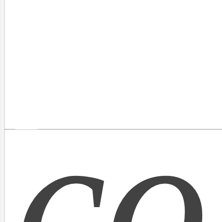
as
co