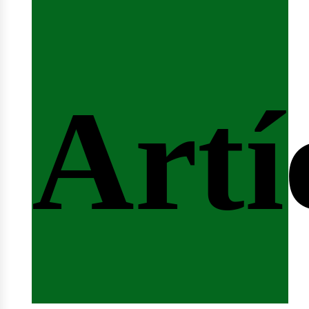
fert
Artí