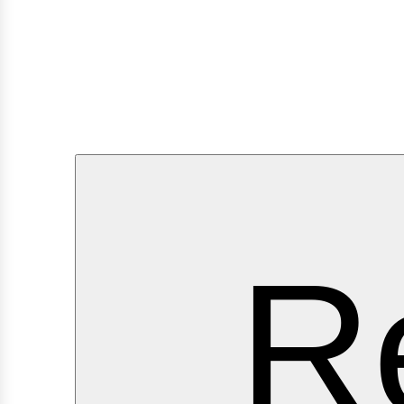
ervi
R