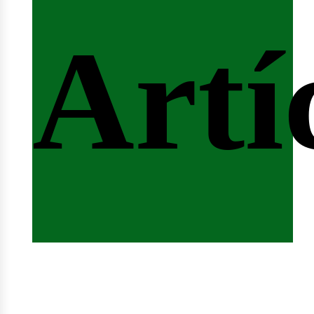
fert
Artí