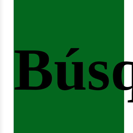
Bús
nici