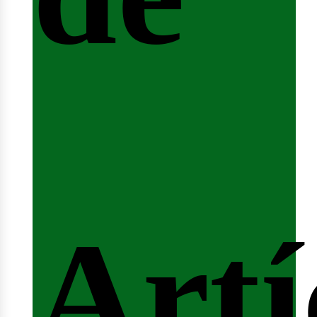
fert
Artí