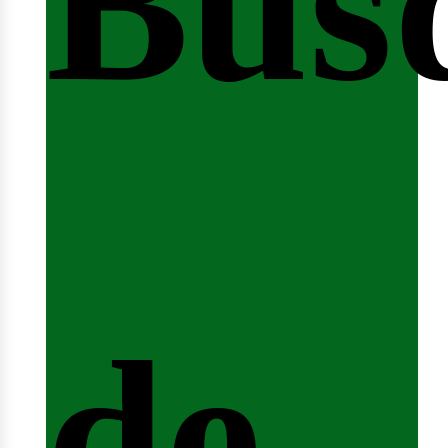
Bús
nici
de