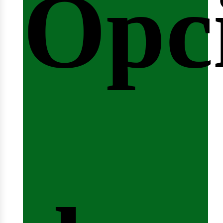
Opc
arre