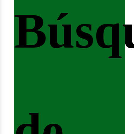
Búsq
nicio
de