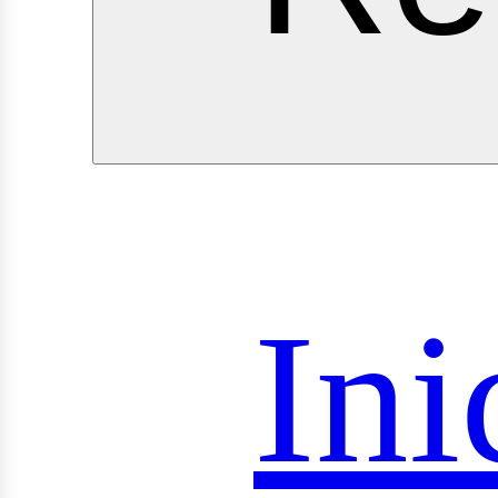
royec
Ini