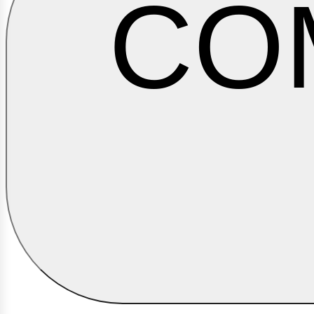
CO
ontác