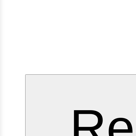
ervic
Re