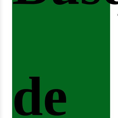
nici
de