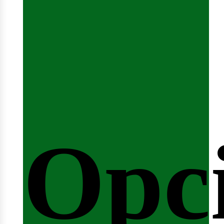
emi
Opc