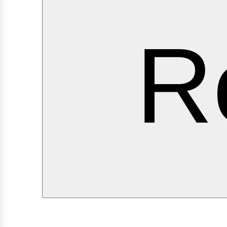
ervi
R