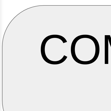
CO
ontá