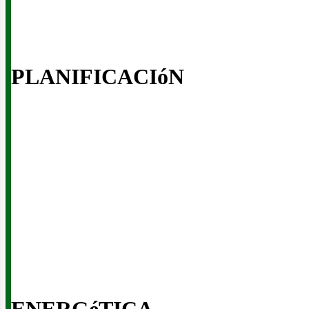
PLANIFICACIóN
usi
ENERGéTICA