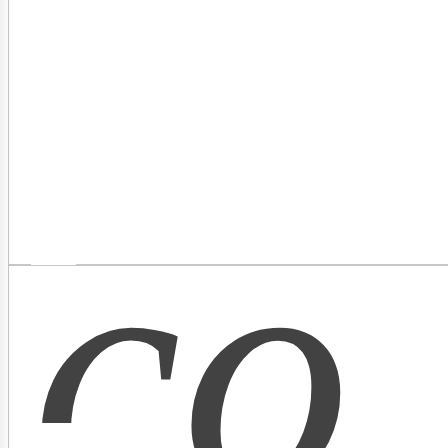
as
co