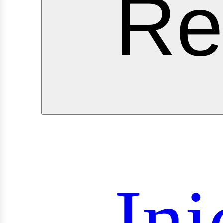
Re
royec
Ini