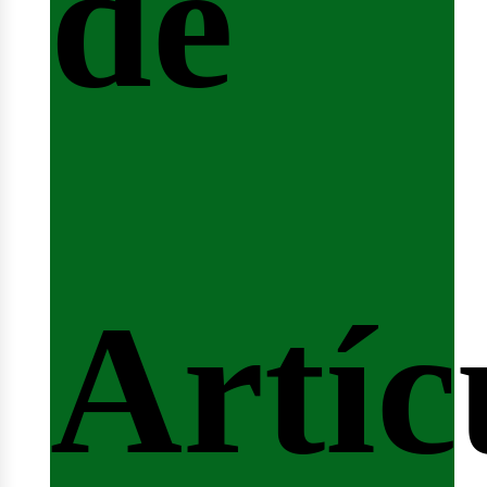
de
ferta
Artíc