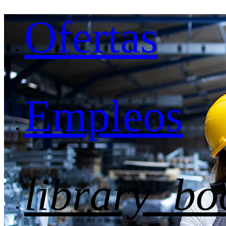
Ofertas
Empleos
library_bo