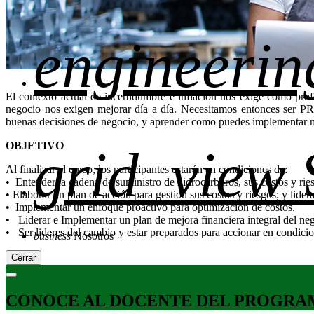
engineerin
El contexto actual de incertidumbre e inflación nos exige como pro
negocio nos exigen mejorar día a día. Necesitamos entonces ser PR
buenas decisiones de negocio, y aprender como puedes implementar me
OBJETIVO
grid_view
Al finalizar el curso, los participantes estarán en condiciones de:
• Entender la cadena de suministro de hidrocarburos, sus costos y rie
• Elaborar un plan de acción para gestion sus costos y riesgos; y lide
• Implementar un enfoque proactivo para optimización de costos.
• Liderar e Implementar un plan de mejora financiera integral del ne
• Ser lideres del cambio y estar preparados para accionar en condicio
business
Nosotros
Cerrar
CONOCE AL DOCENTE DEL PROGRA