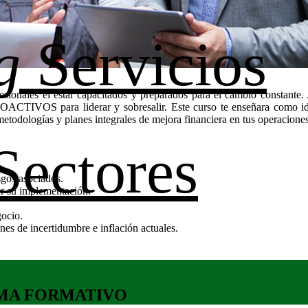
g
Servicios
fesionales el estar capacitados y preparados para el cambio constante
OACTIVOS para liderar y sobresalir. Este curso te enseñara como ide
todologías y planes integrales de mejora financiera en tus operaciones
Sectores
sgos asociados.
rar su implementación.
gocio.
nes de incertidumbre e inflación actuales.
MA FORMATIVO