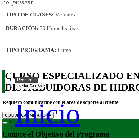
co_present
TIPO DE CLASES:
Virtuales
DURACIÓN:
30 Horas lectivas
TIPO PROGRAMA:
Curso
CURSO ESPECIALIZADO EN
Regístrate
DISTRIBUIDORAS DE HID
Iniciar Sesión
Inicio
Requiero comunicarme con el área de soporte al cliente
COMUNICARME AHORA
Conoce el Objetivo del Programa