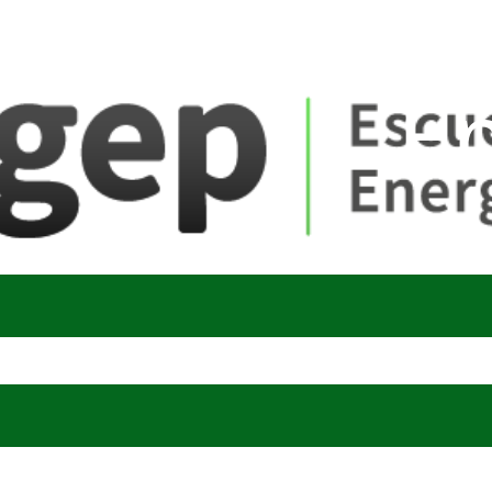
ate_fare
E