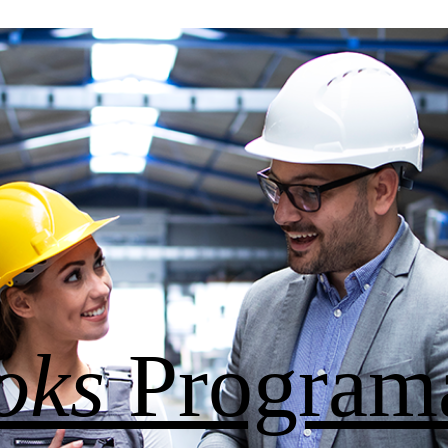
oks
Program