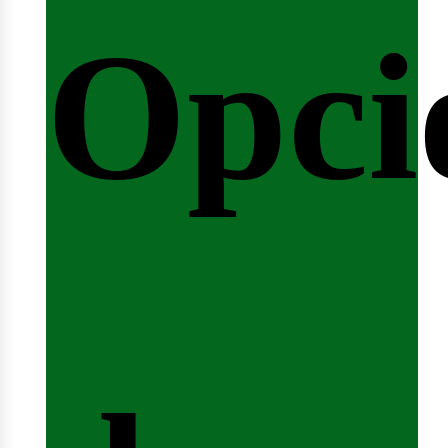
Opci
arre