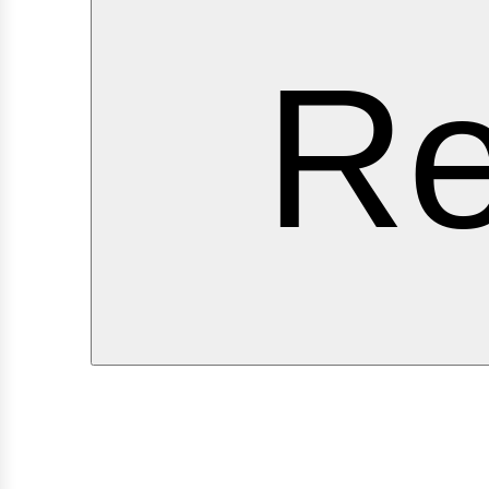
ervic
Re