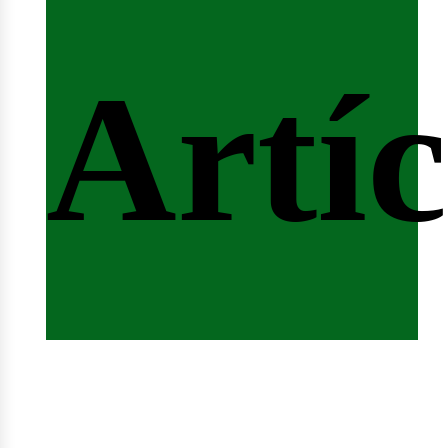
fert
Artíc