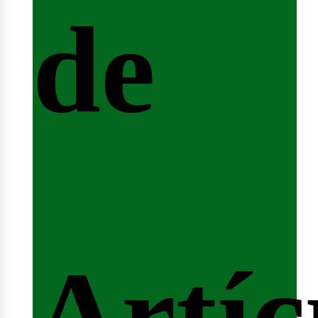
de
ferta
Artíc