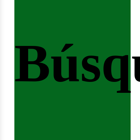
Búsq
nicio