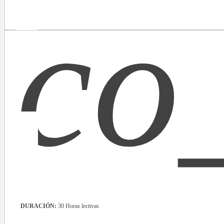
co
lectr
DURACIÓN:
30 Horas lectivas