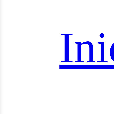
roye
Ini