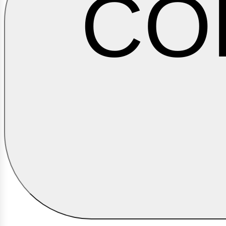
CO
ontá