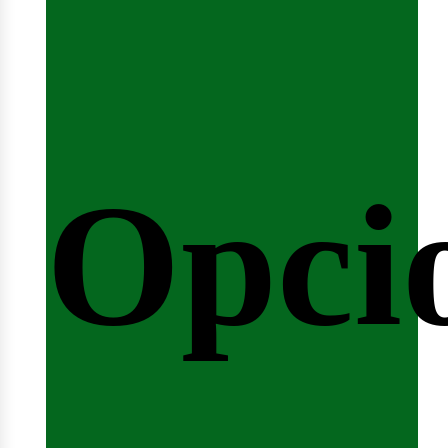
emin
Opci