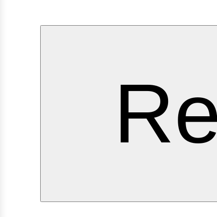
ervic
Re