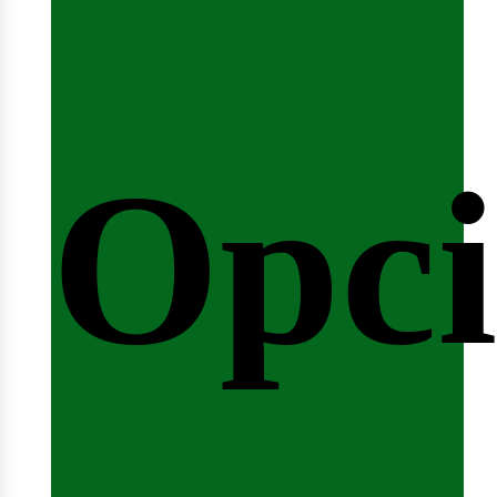
emin
Opci