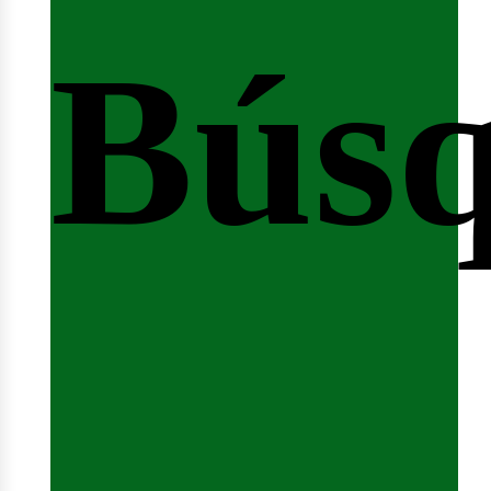
Bús
nici