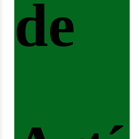
de
fert