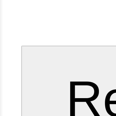
ervi
Re