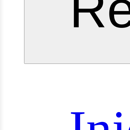
Re
roye
Ini