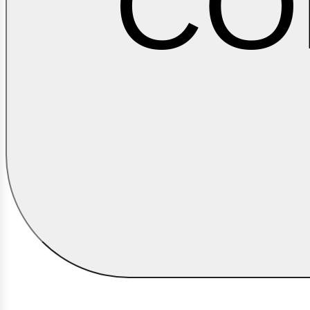
CO
ontá