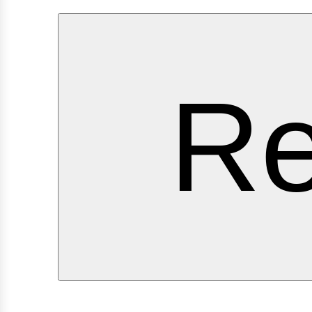
ervic
Re