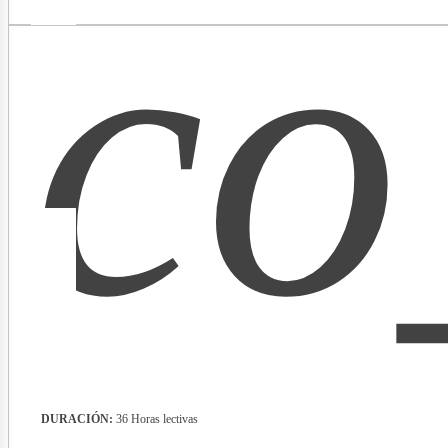
co
lect
DURACIÓN:
36 Horas lectivas