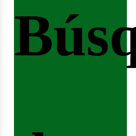
Bús
nicio