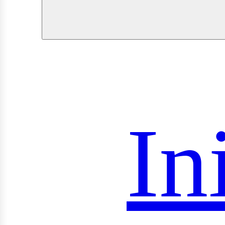
roye
In