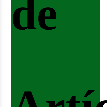
de
fert
Artí