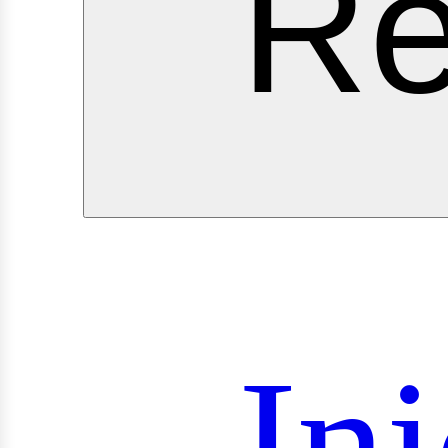
Re
roye
Ini