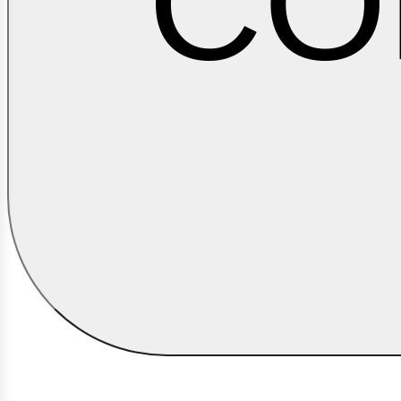
CO
ontá