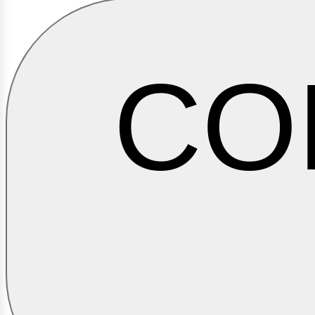
CO
ontá