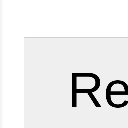
ervic
Re