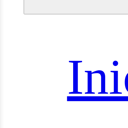
roye
Ini