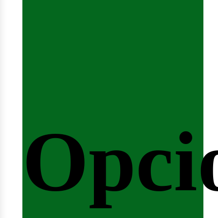
emin
Opci