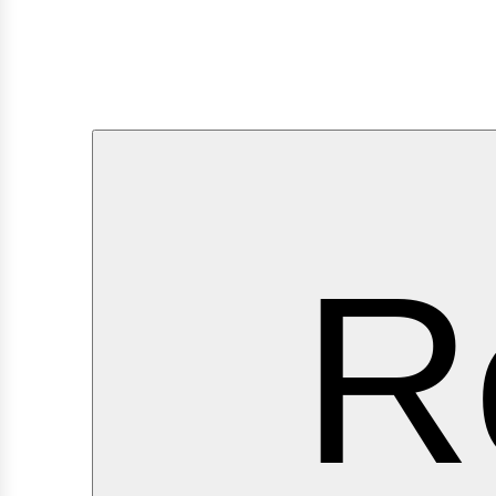
ervi
R