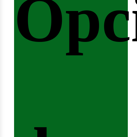
Opc
arre