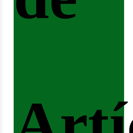
fert
Artí