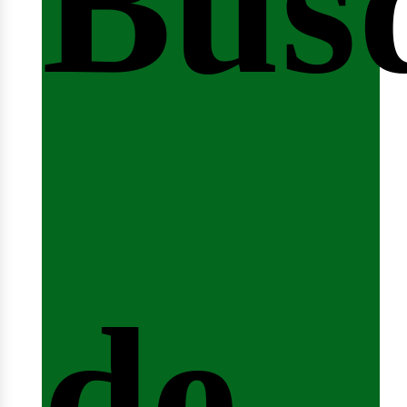
Bús
nici
de