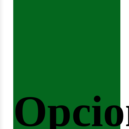
emina
Opcio