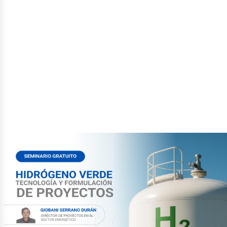
etróle