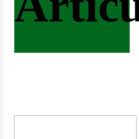
Artícu
mple