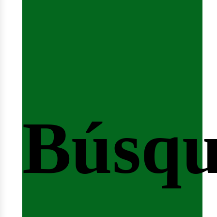
Búsqu
icio