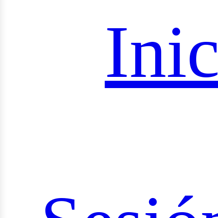
royec
Inic