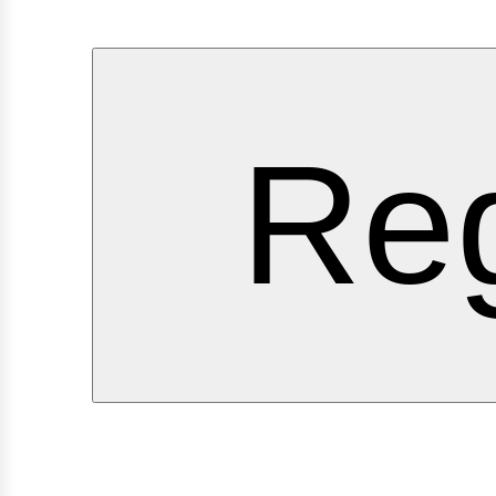
ervici
Reg