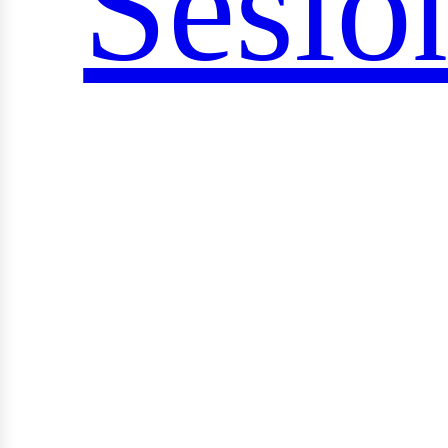
ociale
Sesió
rid