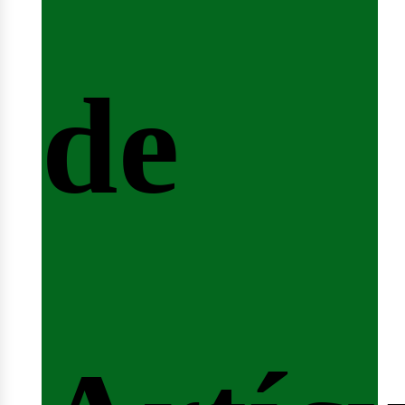
de
fertas