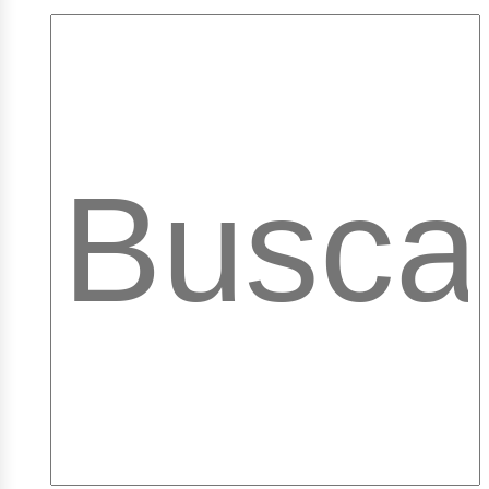
mpleo
ibra