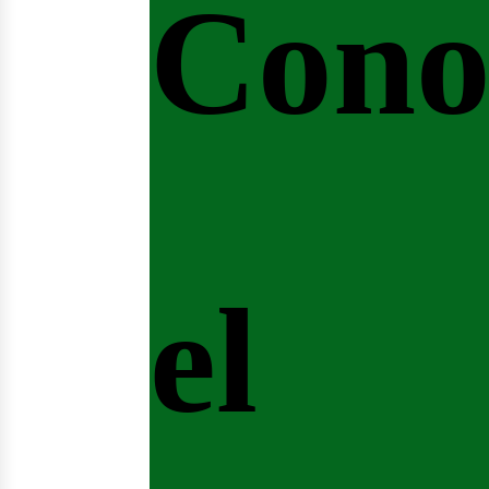
Cono
el