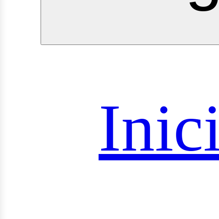
royect
Inic