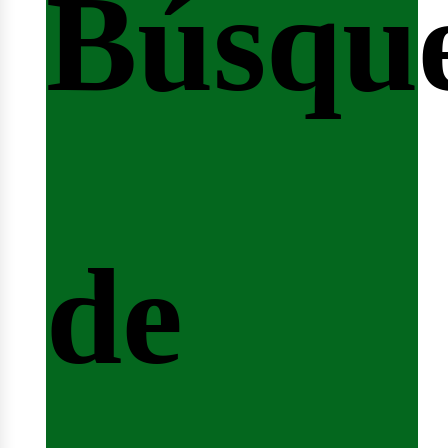
Búsqu
icio
de