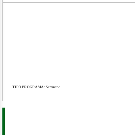
nergía
TIPO PROGRAMA:
Seminario
enovab