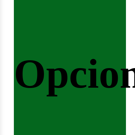
eminar
Opcio
rrera