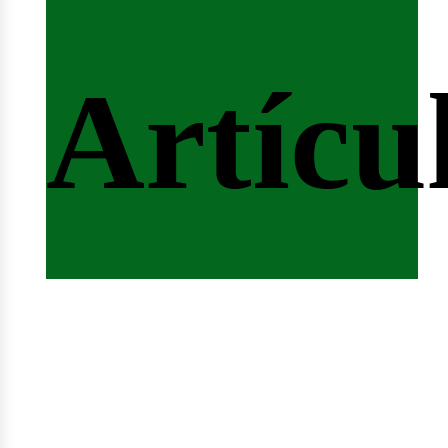
ertas
Artícu