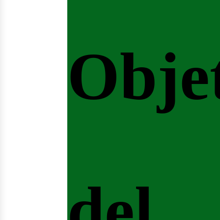
Obje
del