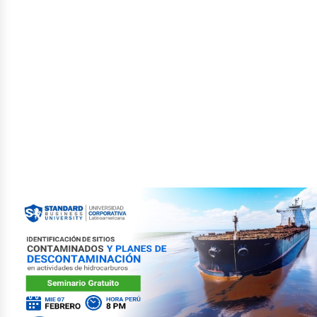
tróle