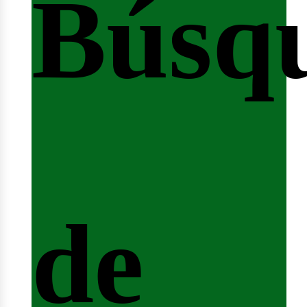
Búsq
nicio
de