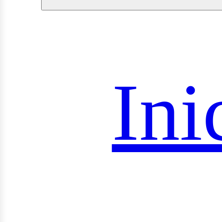
royec
Ini