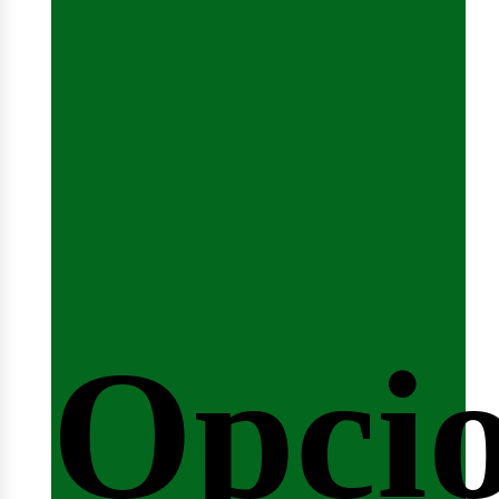
emina
Opci