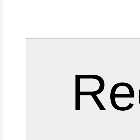
ervic
Re