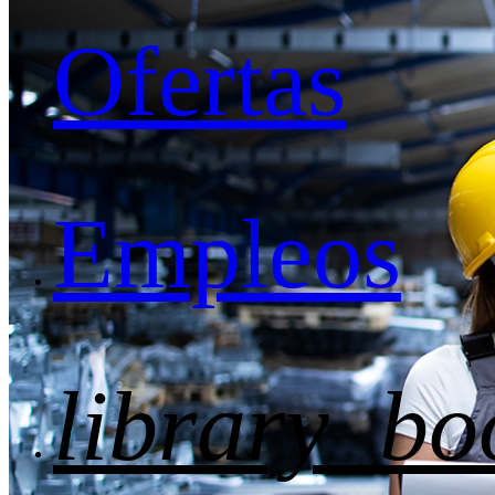
Ofertas
Empleos
library_bo