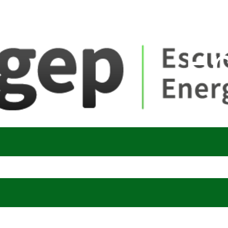
ate_fare
E