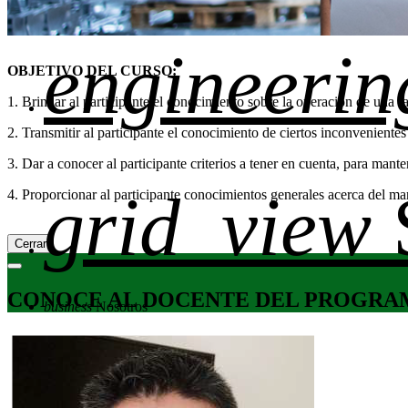
engineerin
OBJETIVO DEL CURSO:
1. Brindar al participante el conocimiento sobre la operación de una fa
2. Transmitir al participante el conocimiento de ciertos inconvenientes
3. Dar a conocer al participante criterios a tener en cuenta, para mant
grid_view
4. Proporcionar al participante conocimientos generales acerca del man
Cerrar
CONOCE AL DOCENTE DEL PROGRA
business
Nosotros