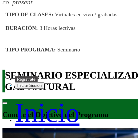
co_present
TIPO DE CLASES:
Virtuales en vivo / grabadas
DURACIÓN:
3 Horas lectivas
TIPO PROGRAMA:
Seminario
SEMINARIO ESPECIALIZAD
Regístrate
GAS NATURAL
Iniciar Sesión
Inicio
Conoce el Objetivo del Programa