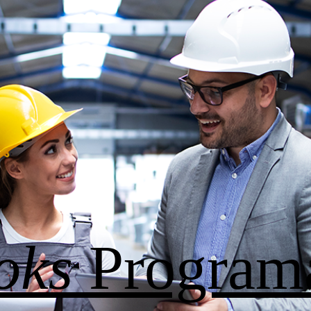
oks
Program