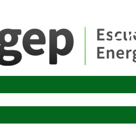
ate_fare
E