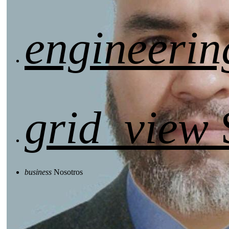
engineerin
grid_view
business
Nosotros