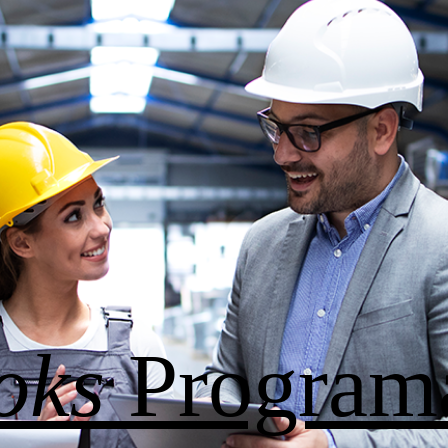
oks
Program