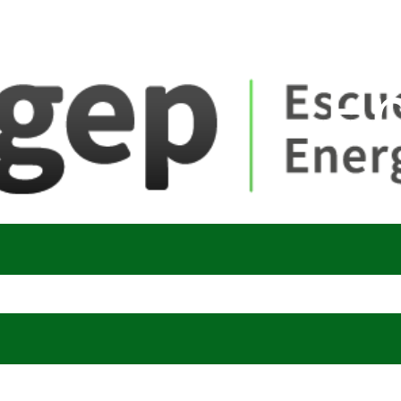
ate_fare
E