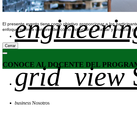
engineerin
El presente evento tiene como objetivo proporcionar a los participant
enfoque permite comprender cómo estructurar, evaluar y financiar proy
Cerrar
CONOCE AL DOCENTE DEL PROGRA
grid_view
business
Nosotros