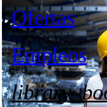
Ofertas
Empleos
library_bo