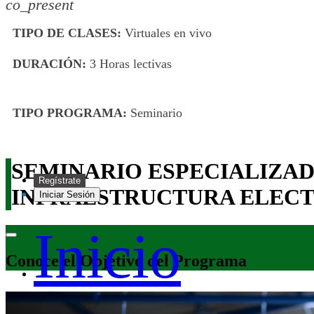
co_present
TIPO DE CLASES:
Virtuales en vivo
DURACIÓN:
3 Horas lectivas
TIPO PROGRAMA:
Seminario
SEMINARIO ESPECIALIZAD
Regístrate
INFRAESTRUCTURA ELECT
Iniciar Sesión
Inicio
Conoce el Objetivo del Programa