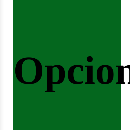
eminar
Opcio
rrera