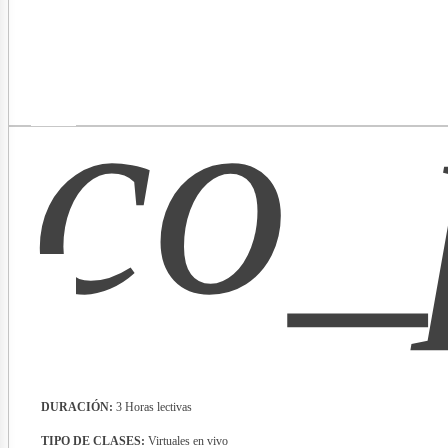
co_
ectric
DURACIÓN:
3 Horas lectivas
TIPO DE CLASES:
Virtuales en vivo