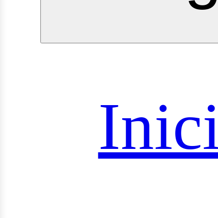
royect
Inic