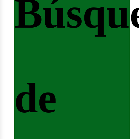
Búsqu
icio
de