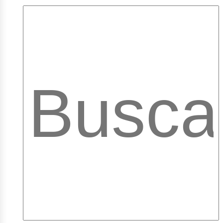
mpleo
ibra