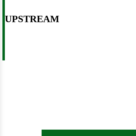
ontáct
UPSTREAM
osotro