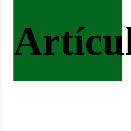
ertas
Artícu