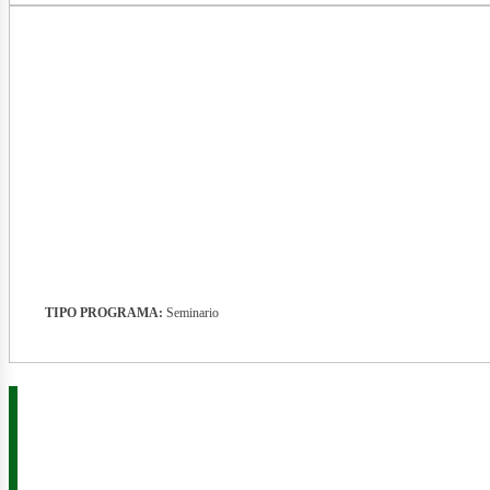
nergía
TIPO PROGRAMA:
Seminario
enovab