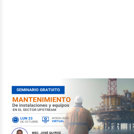
tróle