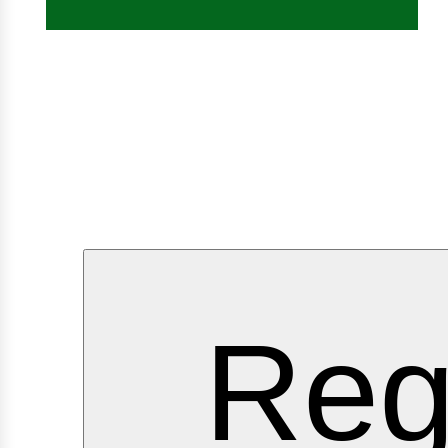
rvicio
Reg