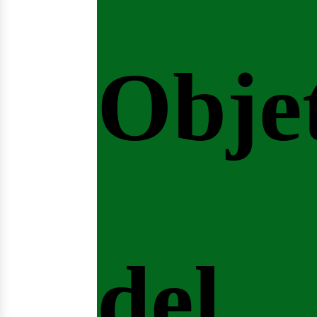
Obje
del