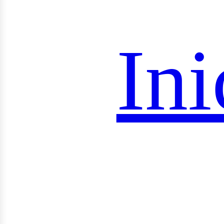
royec
Ini