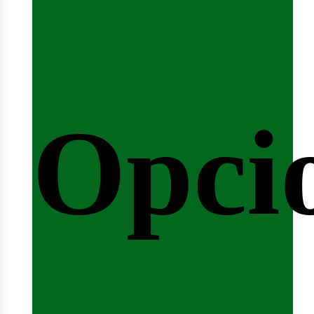
emin
Opci