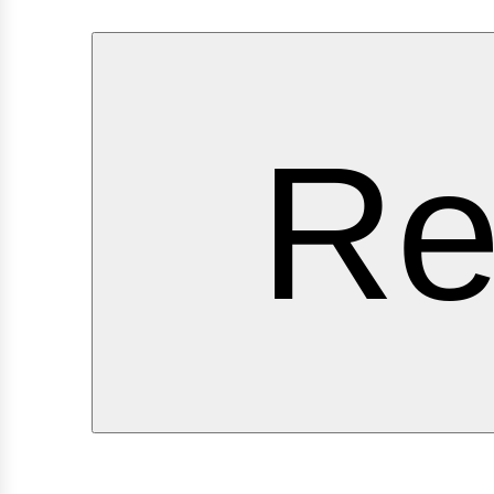
ervic
Re