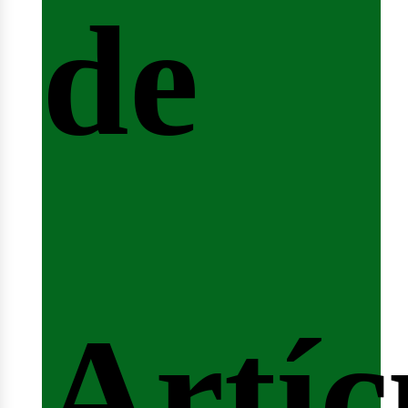
de
ferta
Artíc