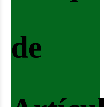
icio
de
ertas