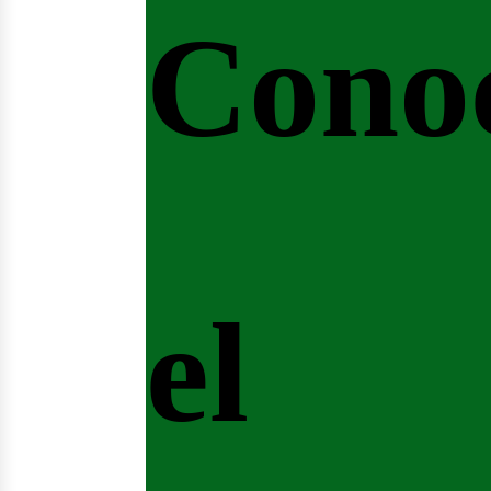
Cono
el