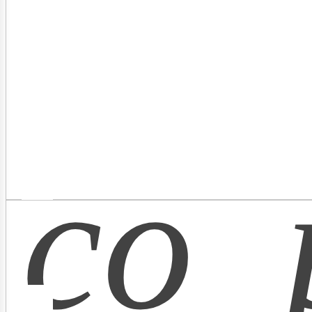
ectric
co_