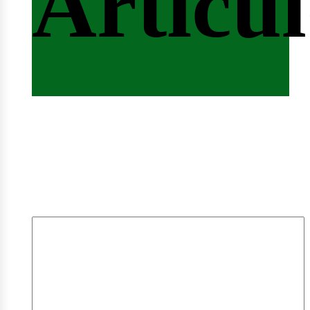
Artícul
mpleo