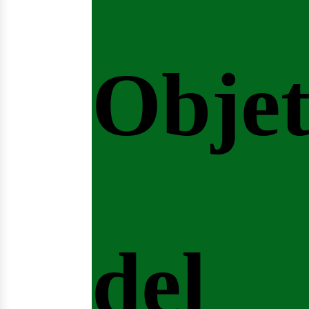
Objet
del