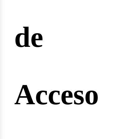
reras
de
nginee
Acceso