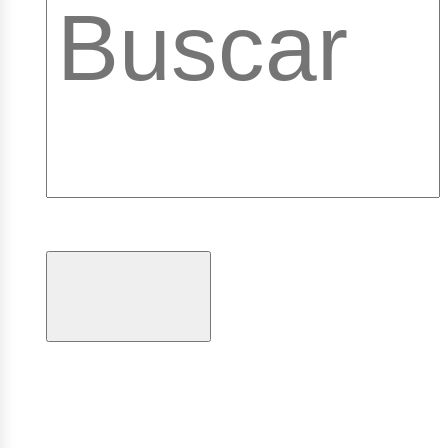
ibrary
ogramas