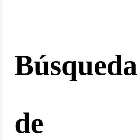
esión
Búsqueda
cio
de