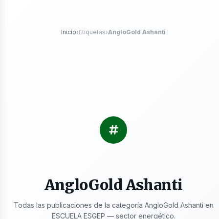
róleo
Inicio
›
Etiquetas
›
AngloGold Ashanti
s
AngloGold Ashanti
Todas las publicaciones de la categoría AngloGold Ashanti en
ESCUELA ESGEP — sector energético.