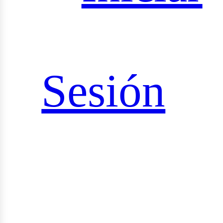
iales
Sesión
rid_vi