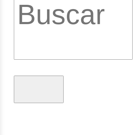
ibrary
ogramas