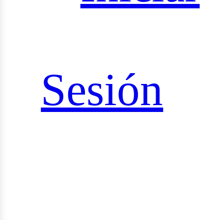
iales
Sesión
rid_vi