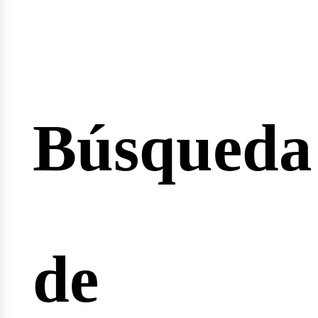
esión
Búsqueda
cio
de