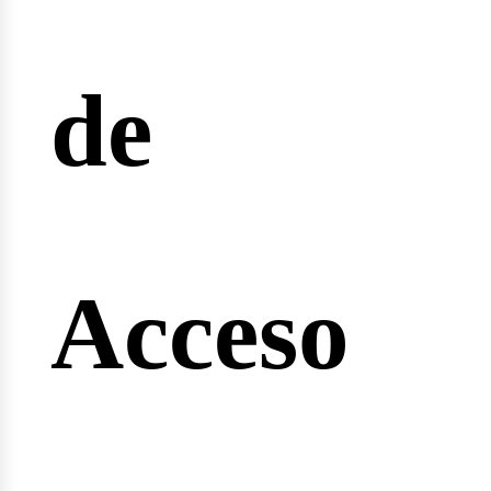
reras
de
nginee
Acceso