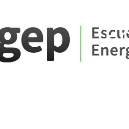
ate_fare
E