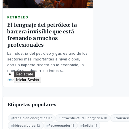
PETRÓLEO
El lenguaje del petróleo: la
barrera invisible que está
frenando a muchos
profesionales
La industria del petróleo y gas es uno de los
sectores más importantes a nivel global,
con un impacto directo en la economía, la
energía y el desarrollo industr…
Regístrate
Iniciar Sesión
2026-04-20
Inicio
Etiquetas populares
transición energética
Infraestructura Energética
transic
37
18
hidrocarburos
Petroecuador
Bolivia
12
11
11