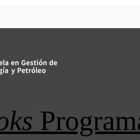
oks
Program