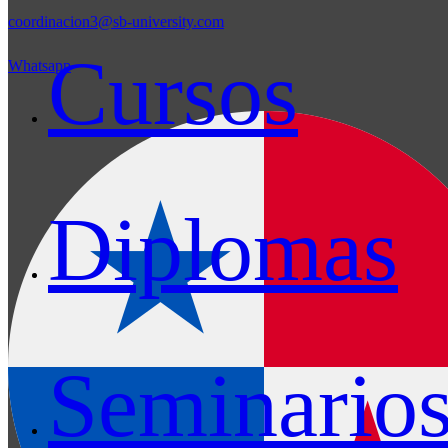
coordinacion3@sb-university.com
Cursos
Whatsapp
Diplomas
Seminario