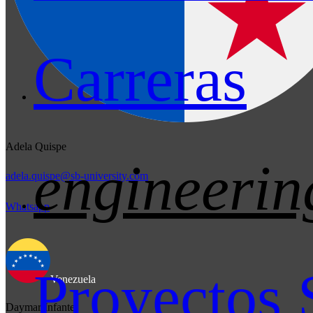
Carreras
Adela Quispe
engineerin
adela.quispe@sb-university.com
Whatsapp
Proyectos 
Venezuela
Daymar Infante