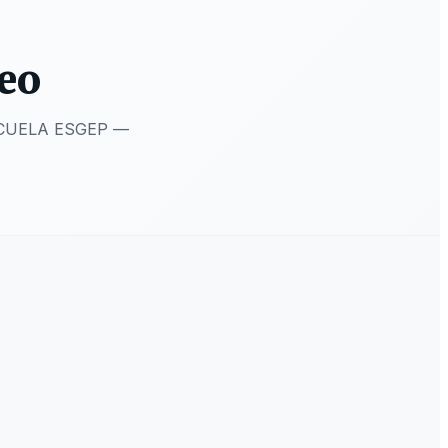
leo
 ESCUELA ESGEP —