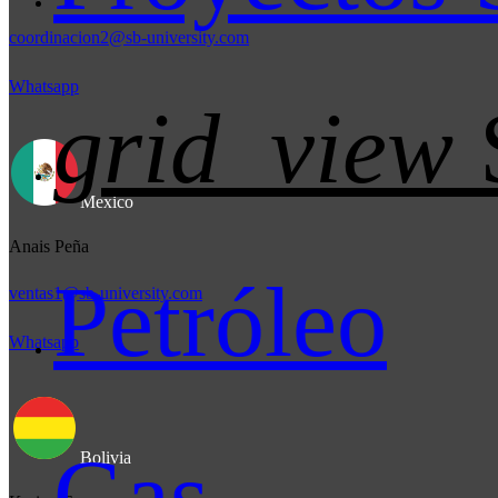
coordinacion2@sb-university.com
Whatsapp
grid_view
Mexico
Anais Peña
Petróleo
ventas1@sb-university.com
Whatsapp
Gas
Bolivia