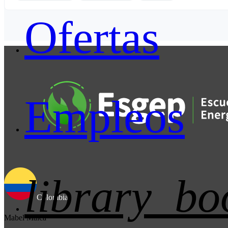
Ofertas
Empleos
library_bo
Colombia
Mabel Malca