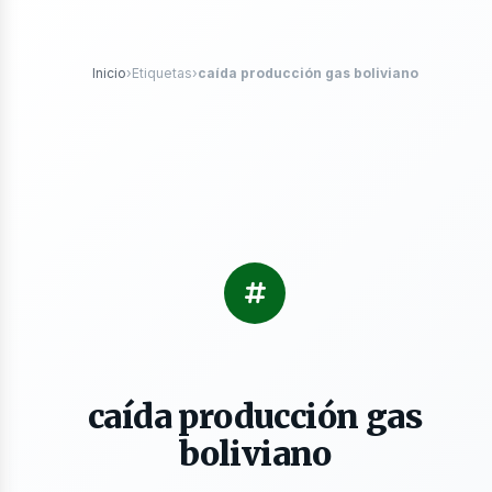
róleo
Inicio
›
Etiquetas
›
caída producción gas boliviano
s
caída producción gas
boliviano