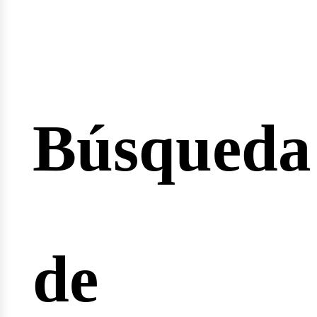
esión
Búsqueda
cio
de