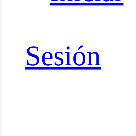
iales
Sesión
rid_vi