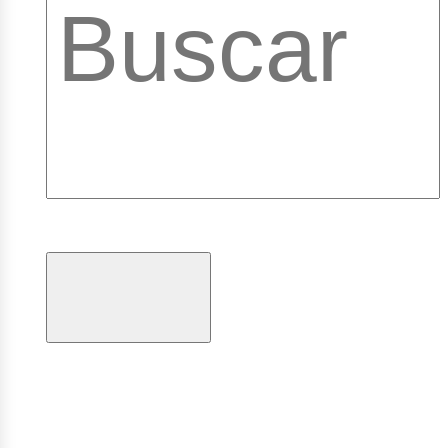
ibrary
ogramas