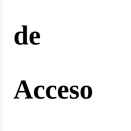
reras
de
nginee
Acceso