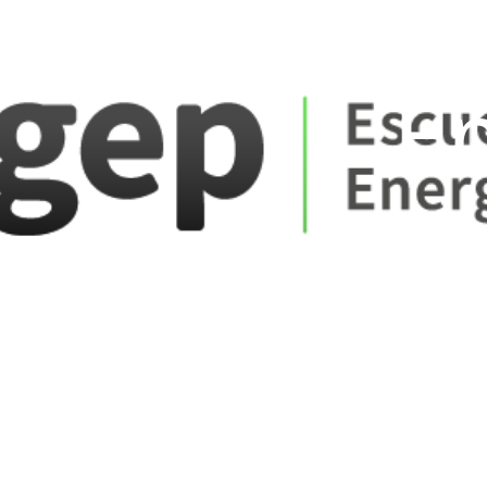
ate_fare
E