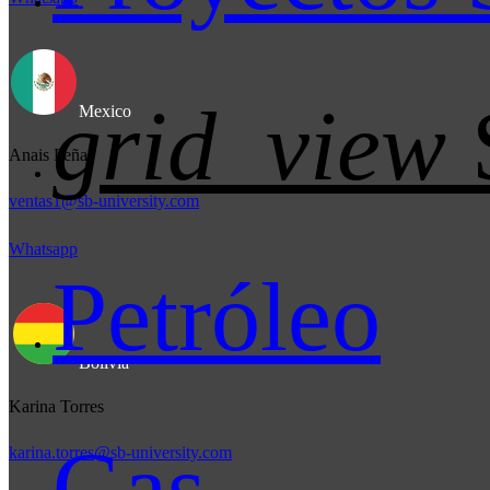
grid_view
Mexico
Anais Peña
ventas1@sb-university.com
Whatsapp
Petróleo
Bolivia
Karina Torres
Gas
karina.torres@sb-university.com