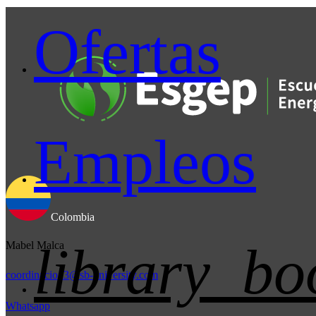
Ofertas
Empleos
Colombia
library_bo
Mabel Malca
coordinacion3@sb-university.com
Whatsapp