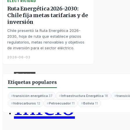
ELECTRICIDAD
Ruta Energética 2026-2030:
Chile fija metas tarifarias y de
inversión
Chile presentó la Ruta Energética 2026-
2030, hoja de ruta que establece plazos
regulatorios, metas renovables y objetivos
de inversión para el sector eléctrico.
2026-06-03
Regístrate
Iniciar Sesión
Etiquetas populares
Inicio
transición energética
Infraestructura Energética
transic
37
18
hidrocarburos
Petroecuador
Bolivia
12
11
11