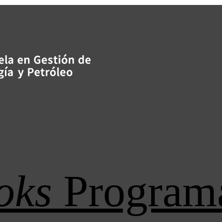
oks
Program