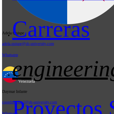
Carreras
Adela Quispe
adela.quispe@sb-university.com
Whatsapp
engineerin
Venezuela
Daymar Infante
Proyectos 
coordinacion2@sb-university.com
Whatsapp