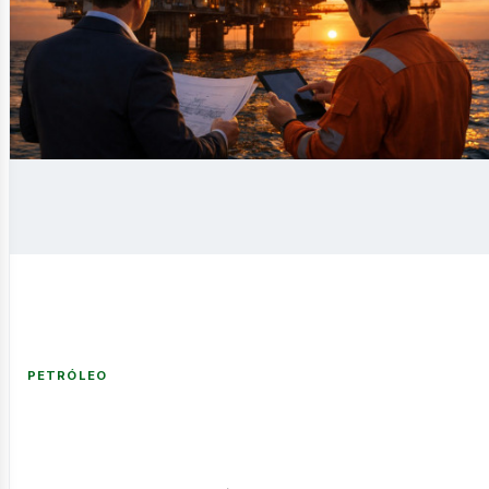
novable
nería
PETRÓLEO