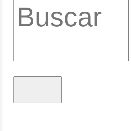
ibrary
ogramas