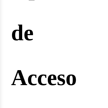
reras
de
nginee
Acceso