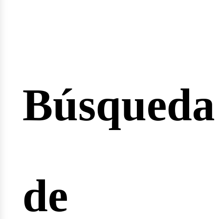
esión
Búsqueda
cio
de