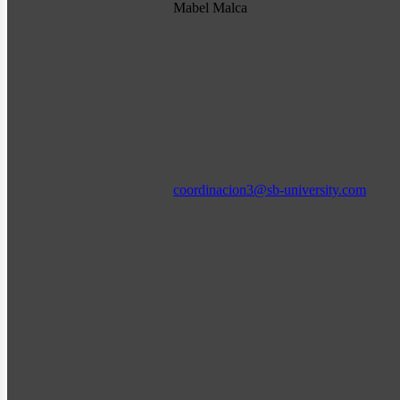
Mabel Malca
coordinacion3@sb-university.com