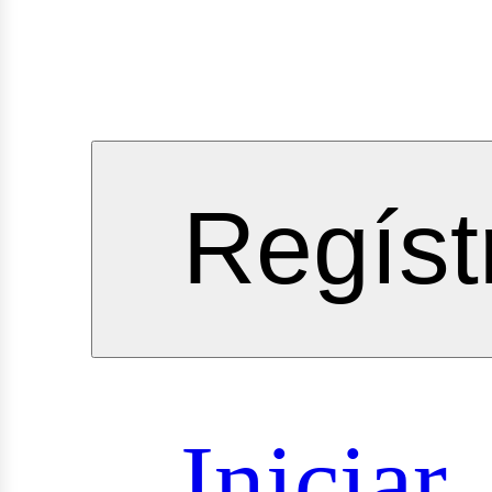
vicios
Regíst
oyectos
Iniciar