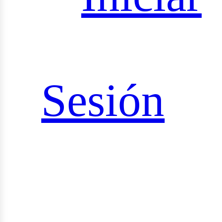
iales
Sesión
rid_vi