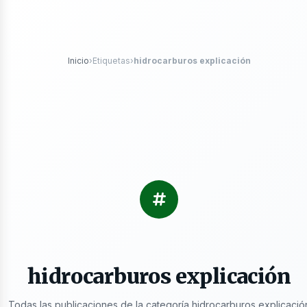
róleo
Inicio
›
Etiquetas
›
hidrocarburos explicación
s
hidrocarburos explicación
Todas las publicaciones de la categoría hidrocarburos explicació