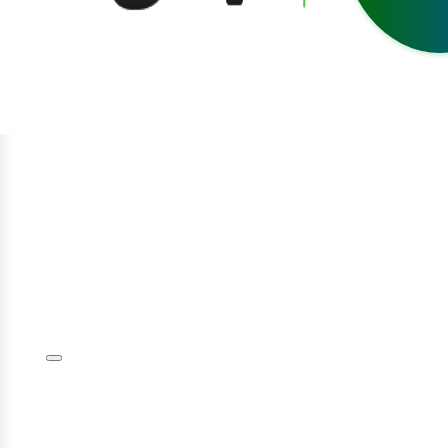
egístrate
niciar