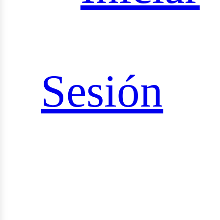
iales
Sesión
rid_vi