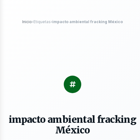
róleo
Inicio
›
Etiquetas
›
impacto ambiental fracking México
s
impacto ambiental fracking
México