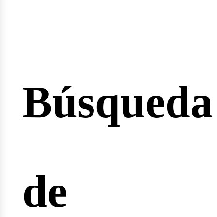
esión
Búsqueda
cio
de