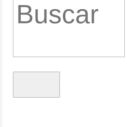
ibrary
ogramas