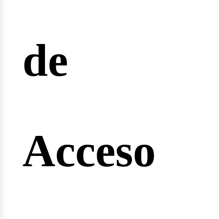
reras
de
nginee
Acceso