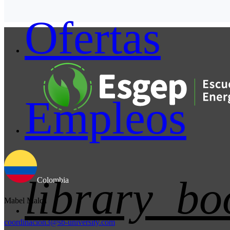
Ofertas
Empleos
library_bo
Colombia
Mabel Malca
coordinacion3@sb-university.com