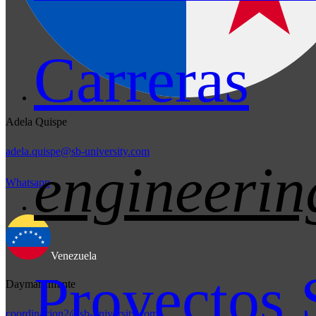
Carreras
Adela Quispe
adela.quispe@sb-university.com
engineerin
Whatsapp
Venezuela
Proyectos 
Daymar Infante
coordinacion2@sb-university.com