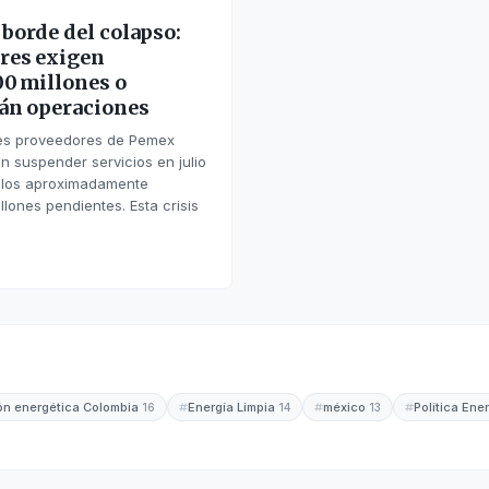
borde del colapso:
res exigen
00 millones o
rán operaciones
les proveedores de Pemex
 suspender servicios en julio
n los aproximadamente
llones pendientes. Esta crisis
ión energética Colombia
Energía Limpia
méxico
Política Ene
16
14
13