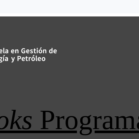
oks
Program