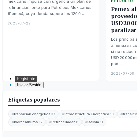
PETRÓLEO
mexicano impulsa con urgencia un plan de
refinanciamiento para Petróleos Mexicanos
Pemex al 
(Pemex), cuya deuda supera los 120 0…
proveedo
USD 20 0
2025-07-22
paraliza
Los principa
amenazan con
si no recibe
USD 20 000 mi
pod…
2025-07-09
Regístrate
Iniciar Sesión
Etiquetas populares
Inicio
transición energética
Infraestructura Energética
transic
37
18
hidrocarburos
Petroecuador
Bolivia
12
11
11