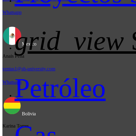
Whatsapp
grid_view
Mexico
Anais Peña
ventas1@sb-university.com
Petróleo
Whatsapp
Bolivia
Gas
Karina Torres