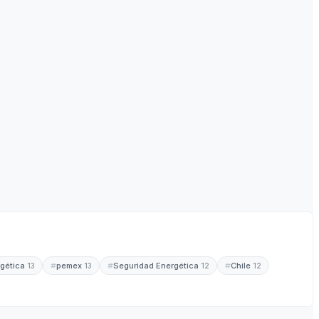
rgética
pemex
Seguridad Energética
Chile
13
13
12
12