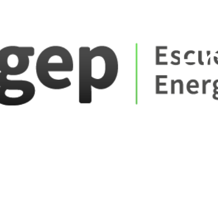
ate_fare
E