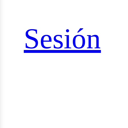
ciales
Sesión
rid_v