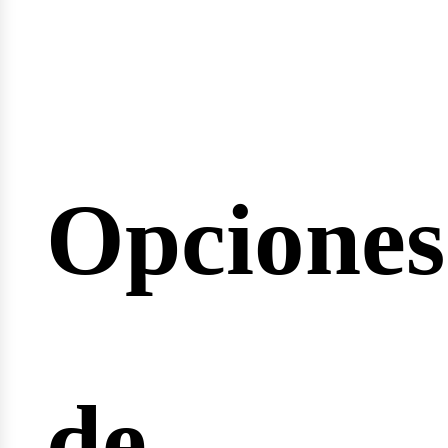
minario
Opciones
rreras
de