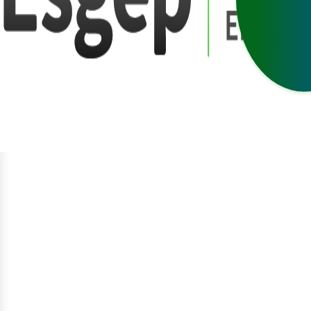
egístrate
niciar