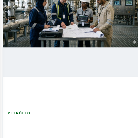
novable
PETRÓLEO
nería