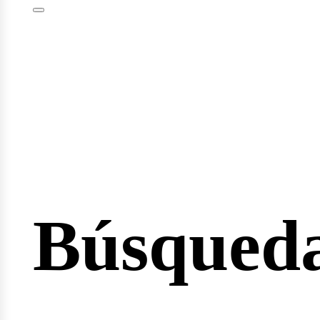
esión
Búsqued
cio