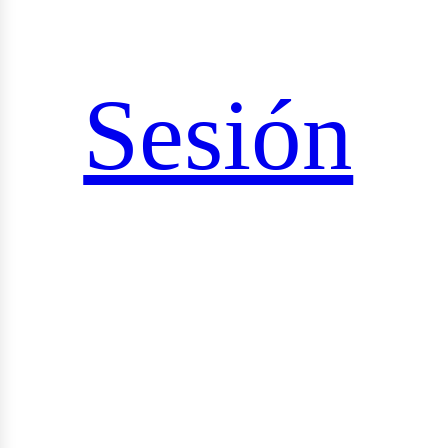
ciales
Sesión
rid_v