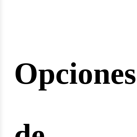
minario
Opciones
rreras
de