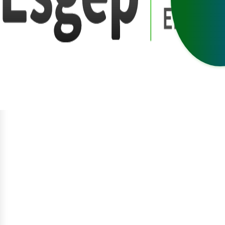
egístrate
niciar