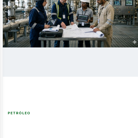
novable
PETRÓLEO
nería