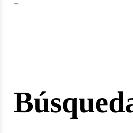
esión
Búsqued
cio