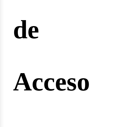
reras
de
nginee
Acceso