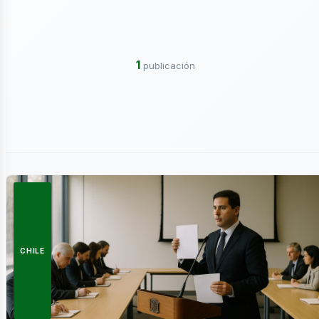
ctricidad
1
publicación
ergía
CHILE