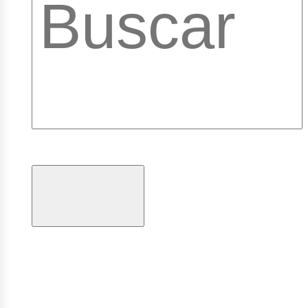
ibrary
ogramas