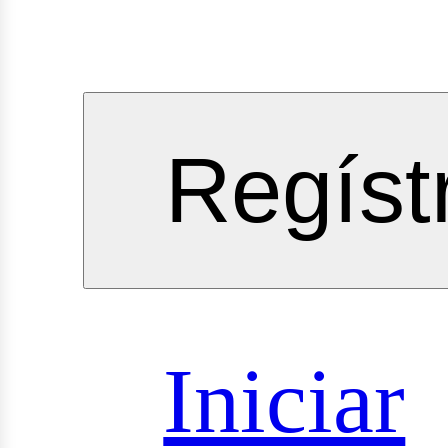
vicios
Regíst
oyectos
Iniciar