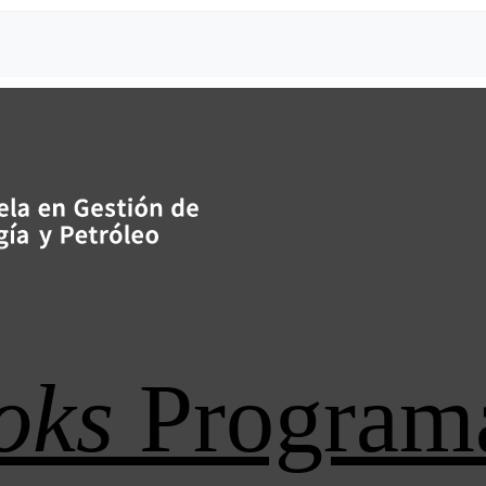
oks
Program