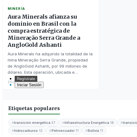
MINERÍA
Aura Minerals afianza su
dominio en Brasil con la
compra estratégica de
Mineração Serra Grande a
AngloGold Ashanti
Aura Minerals ha adquirido la totalidad de la
mina Mineração Serra Grande, propiedad
de AngloGold Ashanti, por 99 millones de
dólares. Esta operación, ubicada e…
Regístrate
2025-06-14
Iniciar Sesión
Inicio
Etiquetas populares
transición energética
Infraestructura Energética
transic
37
18
hidrocarburos
Petroecuador
Bolivia
12
11
11