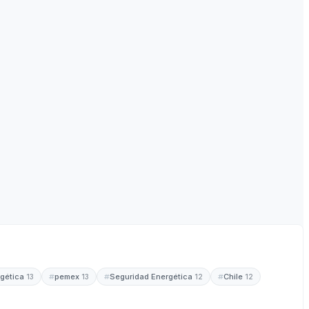
rgética
pemex
Seguridad Energética
Chile
13
13
12
12