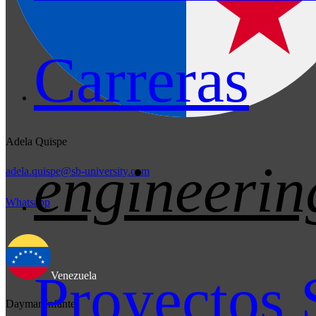
Carreras
Adela Quispe
engineerin
adela.quispe@sb-university.com
Whatsapp
Proyectos 
Venezuela
Daymar Infante