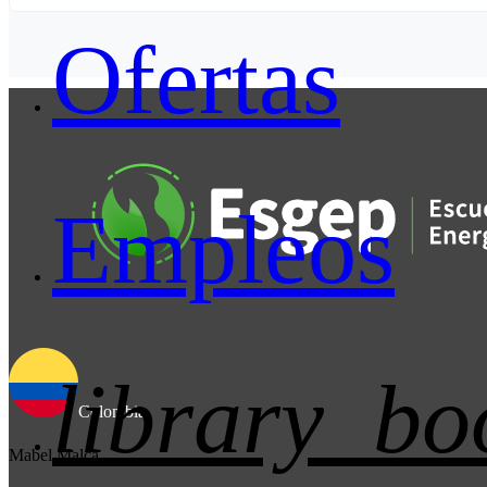
Ofertas
Empleos
library_bo
Colombia
Mabel Malca