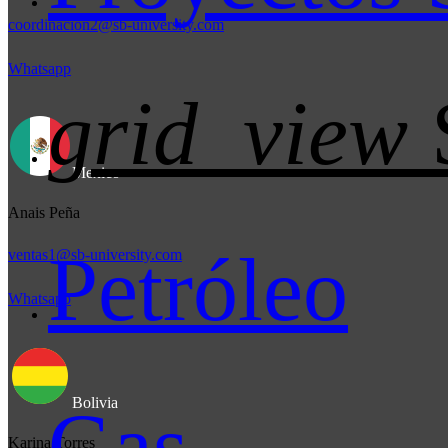
coordinacion2@sb-university.com
Whatsapp
grid_view
Mexico
Anais Peña
Petróleo
ventas1@sb-university.com
Whatsapp
Bolivia
Gas
Karina Torres