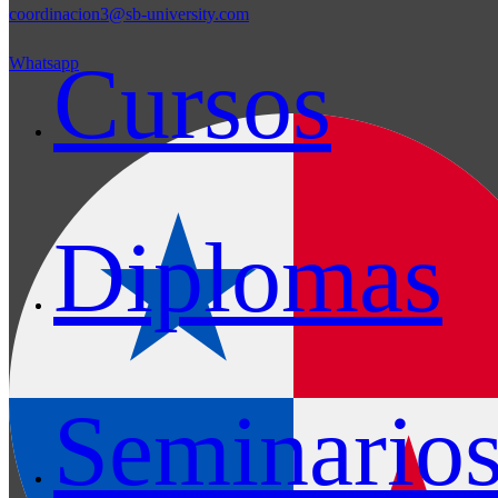
coordinacion3@sb-university.com
Cursos
Whatsapp
Diplomas
Seminario