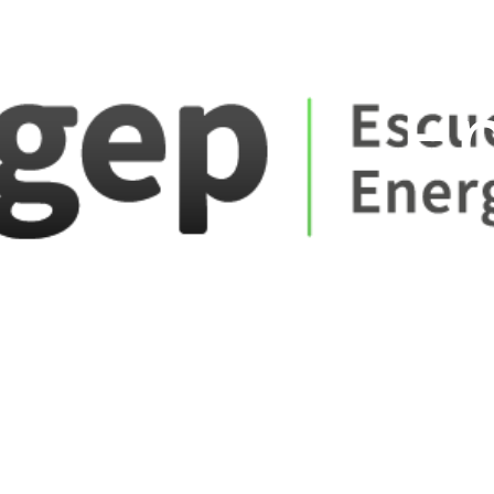
ate_fare
E