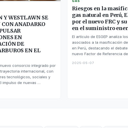
GAS
Riesgos en la masific
gas natural en Perú, E
 Y WESTLAWN SE
por el nuevo FRC y s
 CON ANADARKO
en el suministro ene
PULSAR
ONES EN
El artículo de ESGEP analiza lo
asociados a la masificación de
CIÓN DE
en Perú, destacando el debate 
RBUROS EN EL
nuevo Factor de Referencia d
2025-05-07
nuevo consorcio integrado por
rayectoria internacional, con
res tecnológicos, sociales y
El impulso de nuevas …