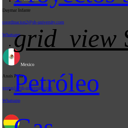
Daymar Infante
coordinacion2@sb-university.com
grid_view
Whatsapp
Mexico
Petróleo
Anais Peña
ventas1@sb-university.com
Whatsapp
Gas