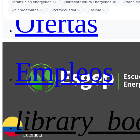
transición energética
Infraestructura Energética
transic
37
18
Ofertas
hidrocarburos
Petroecuador
Bolivia
12
11
11
Empleos
library_bo
Colombia