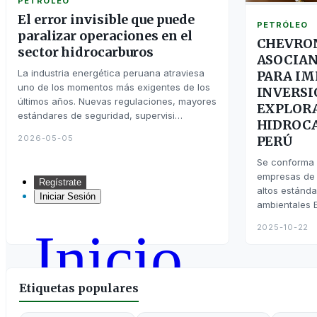
PETRÓLEO
El error invisible que puede
PETRÓLEO
paralizar operaciones en el
CHEVRON
sector hidrocarburos
ASOCIAN
La industria energética peruana atraviesa
PARA IM
uno de los momentos más exigentes de los
INVERSI
últimos años. Nuevas regulaciones, mayores
EXPLORA
estándares de seguridad, supervisi…
HIDROCA
2026-05-05
PERÚ
Se conforma 
empresas de t
Regístrate
altos estánda
Iniciar Sesión
ambientales 
2025-10-22
Inicio
Etiquetas populares