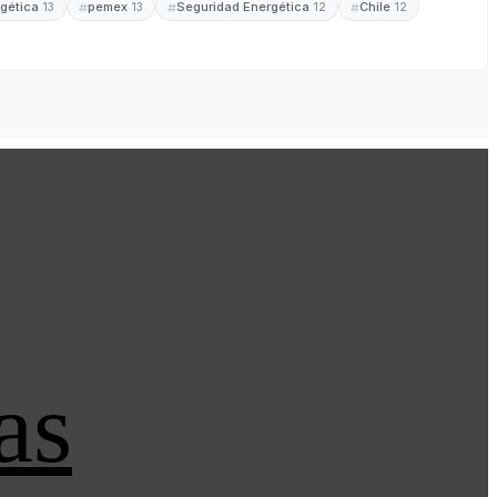
rgética
pemex
Seguridad Energética
Chile
13
13
12
12
as