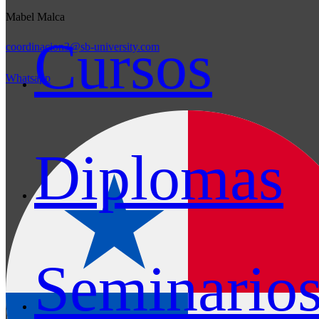
Mabel Malca
Cursos
coordinacion3@sb-university.com
Whatsapp
Diplomas
Seminario