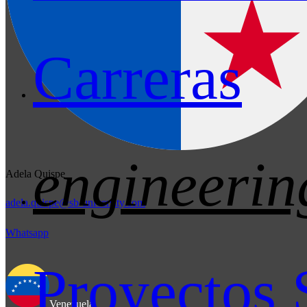
Carreras
engineerin
Adela Quispe
adela.quispe@sb-university.com
Whatsapp
Proyectos 
Venezuela