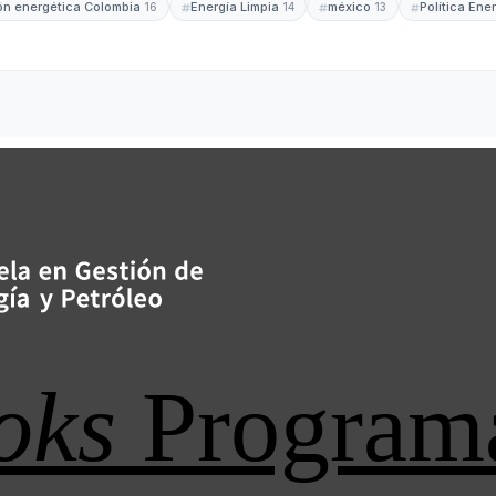
ión energética Colombia
Energía Limpia
méxico
Política Ene
16
14
13
oks
Program