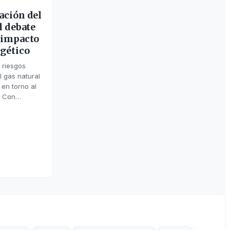
ación del
l debate
u impacto
rgético
s riesgos
l gas natural
en torno al
e Con…