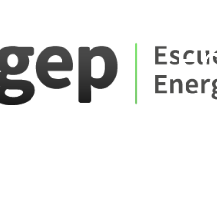
ate_fare
E