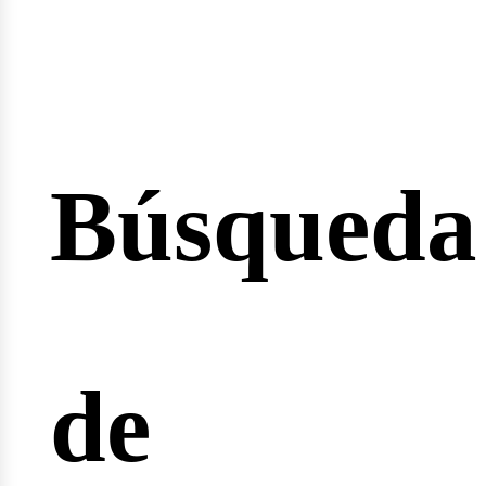
esión
Búsqueda
cio
de