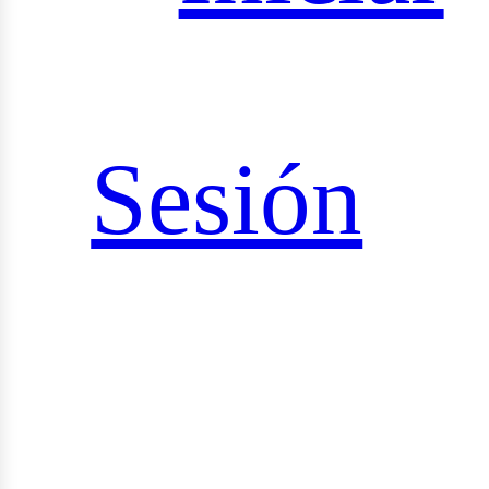
iales
Sesión
rid_vi