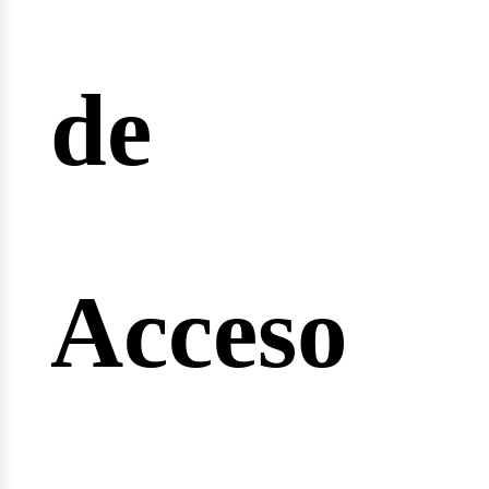
reras
de
nginee
Acceso