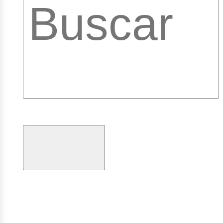
ibrary
ogramas