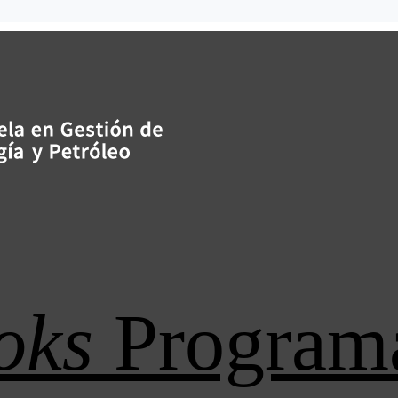
oks
Program