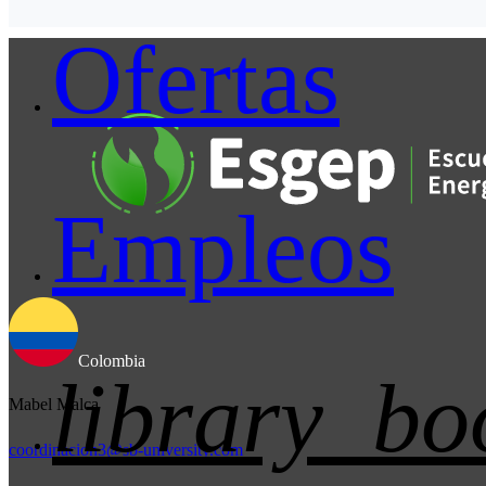
Ofertas
Empleos
Colombia
library_bo
Mabel Malca
coordinacion3@sb-university.com