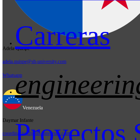
Carreras
Adela Quispe
adela.quispe@sb-university.com
engineerin
Whatsapp
Venezuela
Daymar Infante
Proyectos 
coordinacion2@sb-university.com