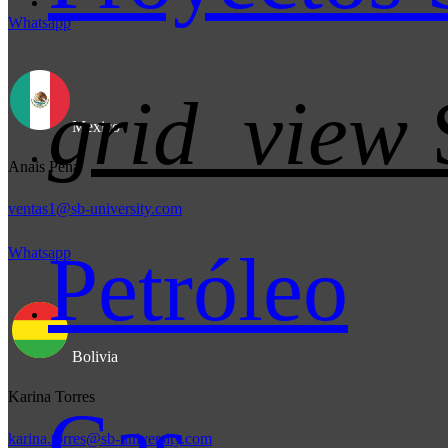
Whatsapp
grid_view
Mexico
Anais Peña
ventas1@sb-university.com
Petróleo
Whatsapp
Bolivia
Karina Torres
Gas
karina.torres@sb-university.com