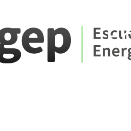
ate_fare
E