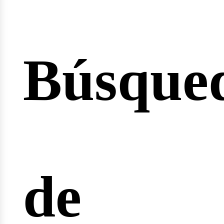
Búsque
icio
de