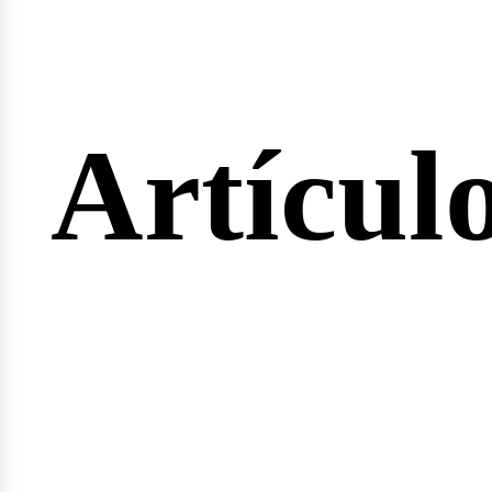
ertas
Artícul