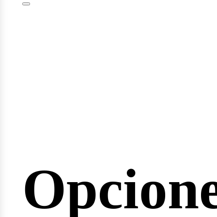
minari
Opcion