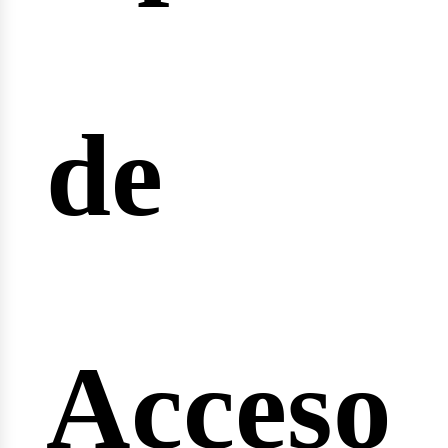
rreras
de
ngin
Acceso