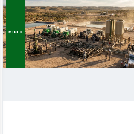
ergía
MEXICO
novabl