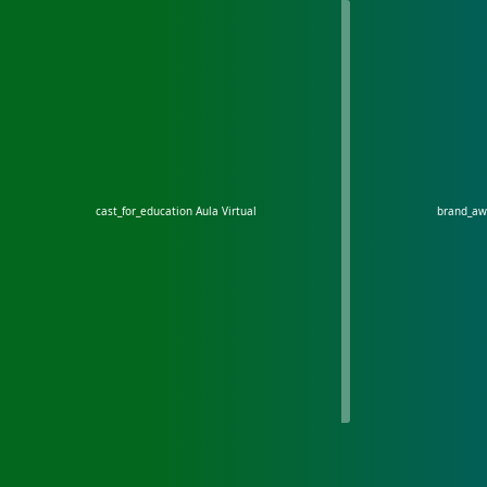
cast_for_education
Aula Virtual
brand_a