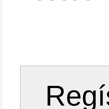
rvicios
Regí