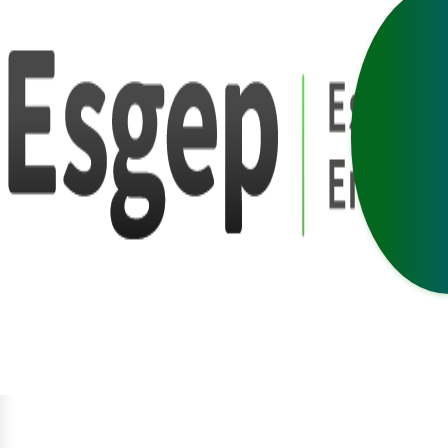
egístrat