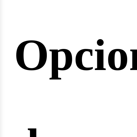
emina
Opcio
arrera