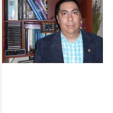
etróle