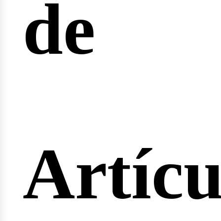
de
fertas
Artícu