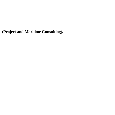
(Project and Maritime Consulting).
Adscrito a la Gerencia de Ingeniería Procura y Construcción para