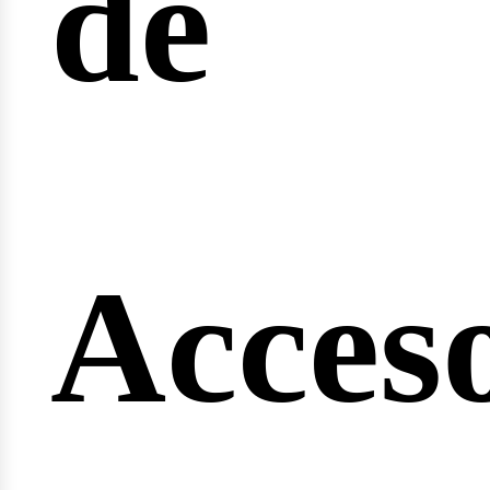
de
ngi
Acces