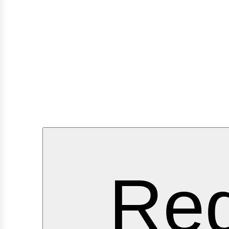
ervici
Reg