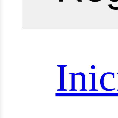
royect
Inic