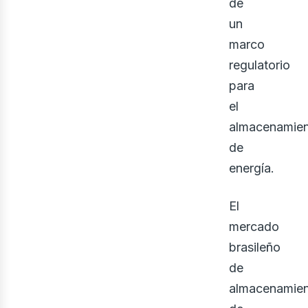
de
ine
un
marco
regulatorio
para
el
almacenamie
de
energía.
El
mercado
brasileño
de
almacenamie