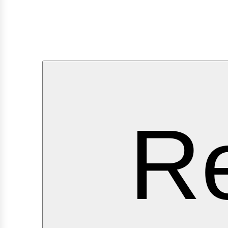
erv
Re