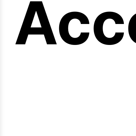
eng
Acc