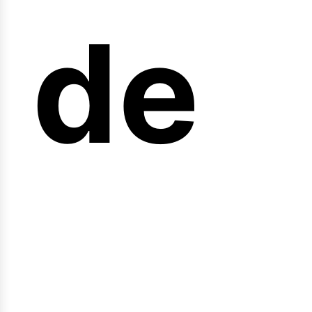
arr
de