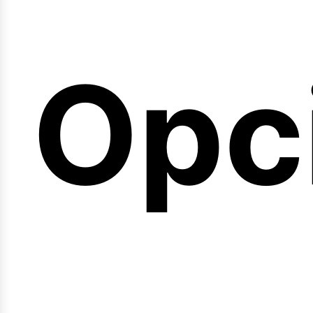
emi
Opc