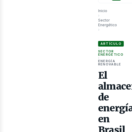
Inicio
›
Sector
Energético
›
El almacenamiento d
ARTÍCULO
›
SECTOR
ENERGÉTICO
›
ENERGÍA
RENOVABLE
as
El
almace
de
energí
en
Brasil