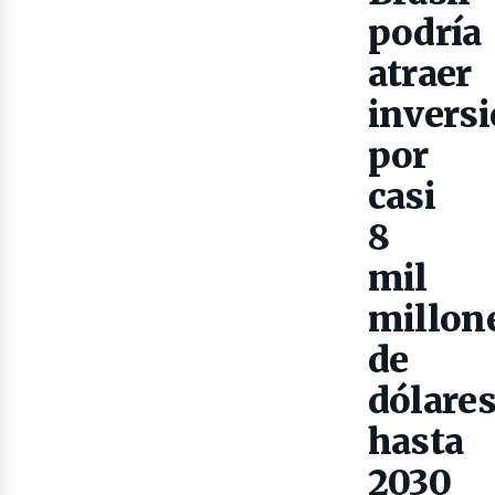
podría
atraer
invers
por
casi
8
mil
millon
lect
de
dólare
hasta
2030