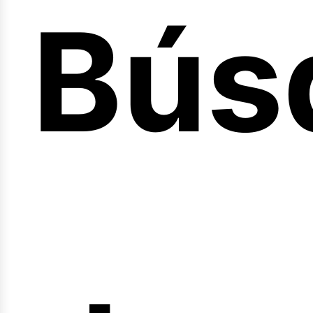
Bús
nici