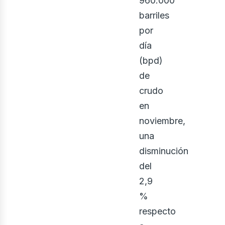
enov
960.000
barriles
por
día
(bpd)
de
crudo
en
noviembre,
una
disminución
iner
del
2,9
%
respecto