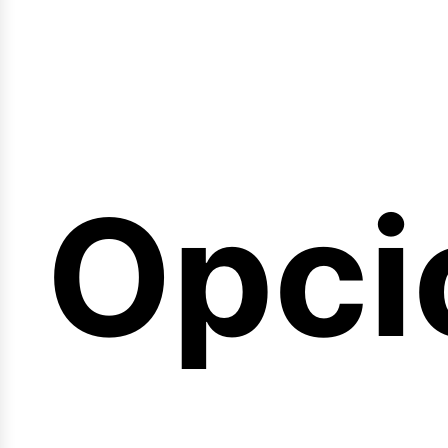
emin
Opci