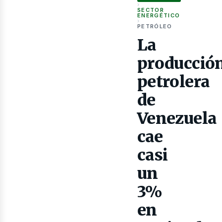
as
›
SECTOR
ENERGÉTICO
›
PETRÓLEO
La
producció
petrolera
de
Venezuela
cae
casi
un
3%
en