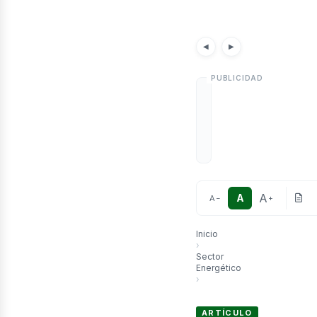
etró
Noticias
Artículos
Noticia
◀
▶
A
A
A
−
+
Inicio
›
Sector
Energético
›
La producción petrolera de 
ARTÍCULO