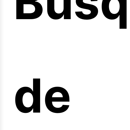
Búsq
nicio
de