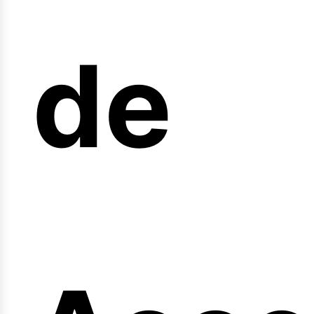
arre
de