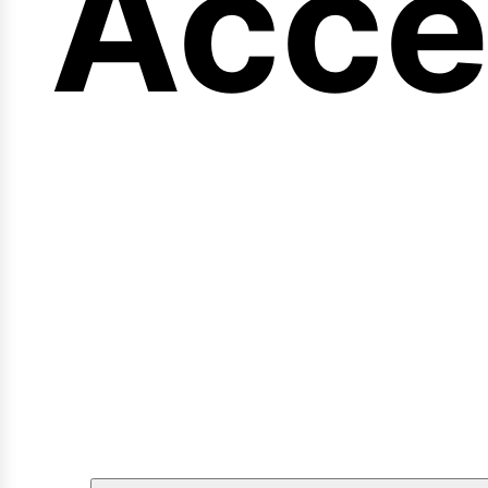
eng
Acce