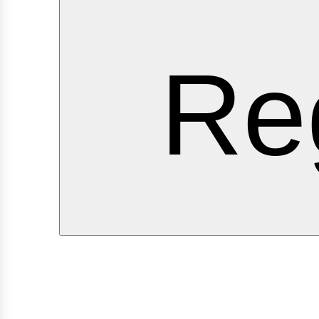
ervi
Re