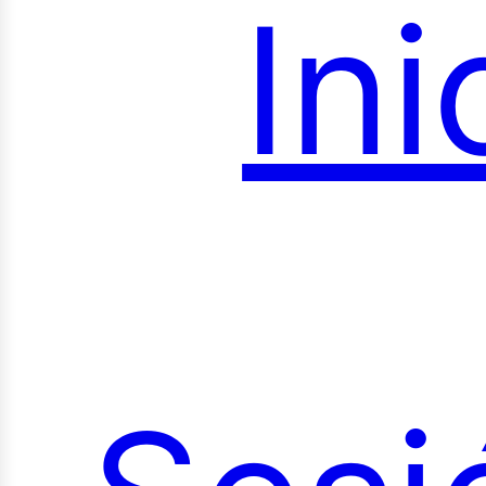
Ini
roye