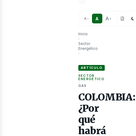
A
A
A
−
+
Inicio
›
Sector
Energético
as
›
COLOMBIA: ¿Por qué habrá aume
ARTÍCULO
›
SECTOR
ENERGÉTICO
›
GAS
COLOMBIA:
¿Por
qué
habrá