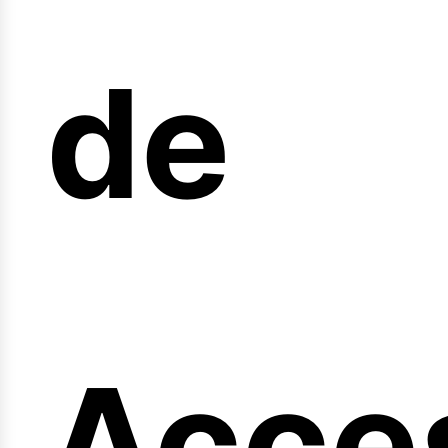
arre
de
Acce