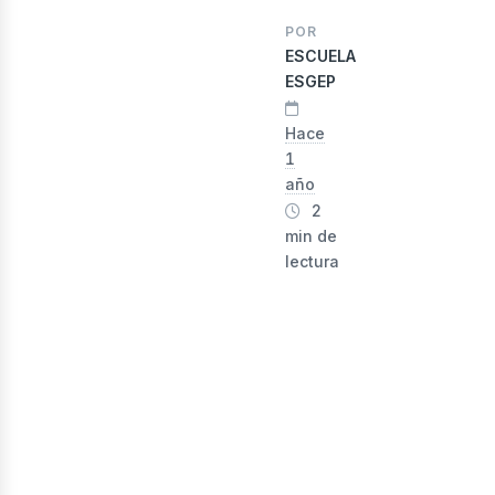
POR
nergí
ESCUELA
ESGEP
Hace
1
año
2
min de
lectura