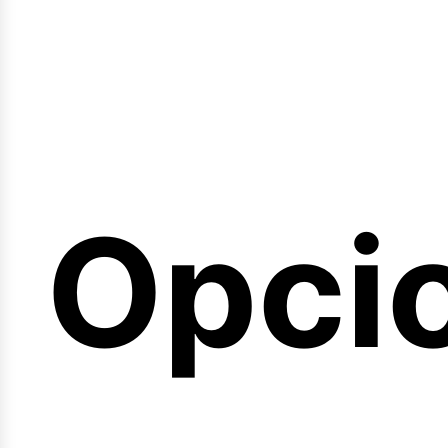
emin
Opci